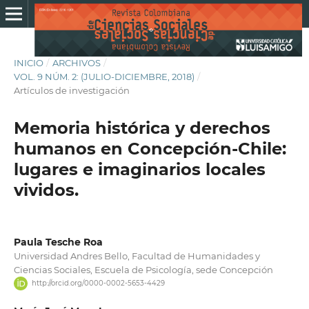
INICIO
/
ARCHIVOS
/
VOL. 9 NÚM. 2: (JULIO-DICIEMBRE, 2018)
/
Artículos de investigación
Memoria histórica y derechos
humanos en Concepción-Chile:
lugares e imaginarios locales
vividos.
Paula Tesche Roa
Universidad Andres Bello, Facultad de Humanidades y
Ciencias Sociales, Escuela de Psicología, sede Concepción
http://orcid.org/0000-0002-5653-4429