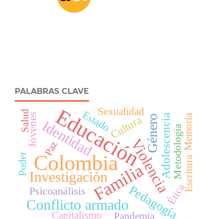
PALABRAS CLAVE
Educación
Sexualidad
Estado
Salud
Jóvenes
Adolescencia
Memoria
Cultura
Género
Identidad
Metodología
Violencia
Paz
Colombia
Poder
Escritura
Familia
Investigación
Ética
Pedagogía
Psicoanálisis
Conflicto armado
Capitalismo
Pandemia