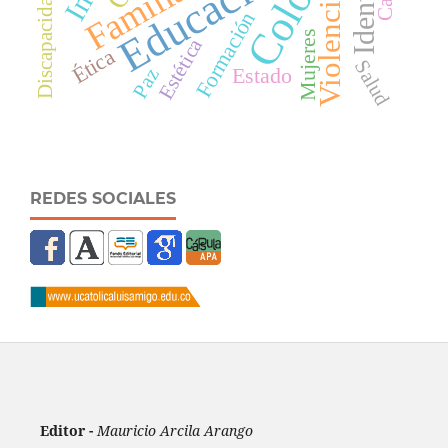
Educación
Familia
Violencia
Discapacidad
Formación
Mujeres
Estética
Ética
Salud
Estado
Paz
REDES SOCIALES
Editor -
Mauricio Arcila Arango