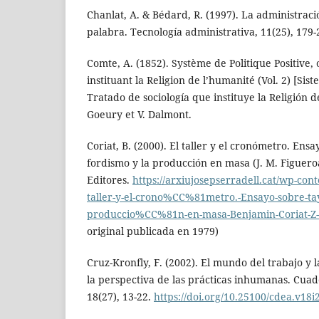
Chanlat, A. & Bédard, R. (1997). La administraci
palabra. Tecnología administrativa, 11(25), 179-
Comte, A. (1852). Système de Politique Positive, 
instituant la Religion de l’humanité (Vol. 2) [Sist
Tratado de sociología que instituye la Religión 
Goeury et V. Dalmont.
Coriat, B. (2000). El taller y el cronómetro. Ensa
fordismo y la producción en masa (J. M. Figueroa
Editores.
https://arxiujosepserradell.cat/wp-cont
taller-y-el-crono%CC%81metro.-Ensayo-sobre-tay
produccio%CC%81n-en-masa-Benjamin-Coriat-Z-
original publicada en 1979)
Cruz-Kronfly, F. (2002). El mundo del trabajo y 
la perspectiva de las prácticas inhumanas. Cua
18(27), 13-22.
https://doi.org/10.25100/cdea.v18i