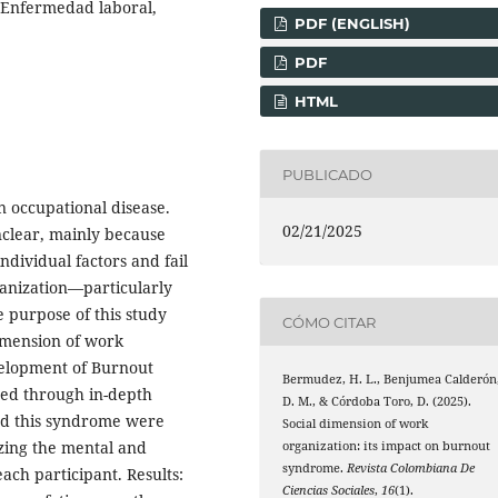
, Enfermedad laboral,
PDF (ENGLISH)
PDF
HTML
PUBLICADO
n occupational disease.
02/21/2025
nclear, mainly because
ndividual factors and fail
ganization—particularly
e purpose of this study
CÓMO CITAR
dimension of work
velopment of Burnout
Bermudez, H. L., Benjumea Calderón
ed through in-depth
D. M., & Córdoba Toro, D. (2025).
ed this syndrome were
Social dimension of work
zing the mental and
organization: its impact on burnout
syndrome.
Revista Colombiana De
ach participant. Results:
Ciencias Sociales
,
16
(1).