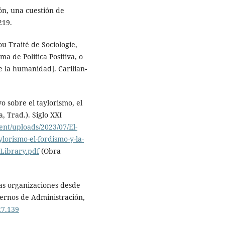
ón, una cuestión de
219.
ou Traité de Sociologie,
ema de Política Positiva, o
de la humanidad]. Carilian-
yo sobre el taylorismo, el
, Trad.). Siglo XXI
ent/uploads/2023/07/El-
lorismo-el-fordismo-y-la-
Library.pdf
(Obra
las organizaciones desde
dernos de Administración,
27.139