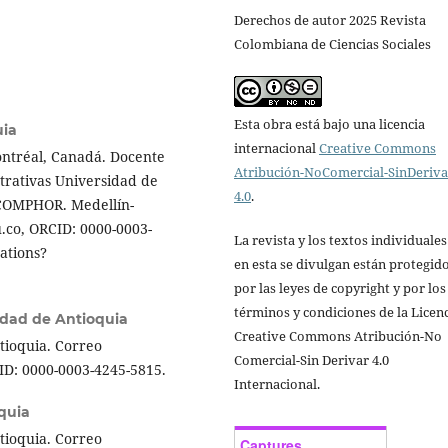
Derechos de autor 2025 Revista
Colombiana de Ciencias Sociales
Esta obra está bajo una licencia
uia
internacional
Creative Commons
ontréal, Canadá. Docente
Atribución-NoComercial-SinDeriv
trativas Universidad de
4.0
.
 COMPHOR. Medellín-
co, ORCID: 0000-0003-
La revista y los textos individuale
tations?
en esta se divulgan están protegid
por las leyes de copyright y por los
términos y condiciones de la Licen
idad de Antioquia
Creative Commons Atribución-No
tioquia. Correo
Comercial-Sin Derivar 4.0
D: 0000-0003-4245-5815.
Internacional.
quia
tioquia. Correo
Captures