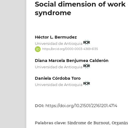
Social dimension of work 
syndrome
Héctor L. Bermudez
Universidad de Antioquia
https://orcid.org/0000-0003-4369-6135
Diana Marcela Benjumea Calderón
Universidad de Antioquia
Daniela Córdoba Toro
Universidad de Antioquia
DOI:
https://doi.org/10.21501/22161201.4714
Síndrome de Burnout, Organiza
Palabras clave: