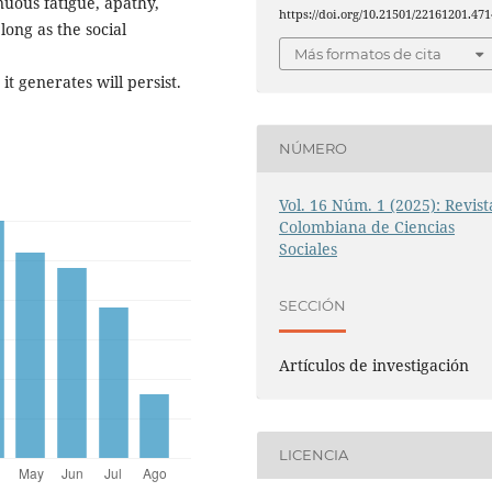
uous fatigue, apathy,
https://doi.org/10.21501/22161201.471
ong as the social
Más formatos de cita
t generates will persist.
NÚMERO
Vol. 16 Núm. 1 (2025): Revist
Colombiana de Ciencias
Sociales
SECCIÓN
Artículos de investigación
LICENCIA