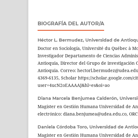
BIOGRAFÍA DEL AUTOR/A
Héctor L. Bermudez,
Universidad de Antioq
Doctor en Sociología, Université du Québec à M
Investigador Departamento de Ciencias Adminis
Antioquia, Director del Grupo de investigación
Antioquia. Correo: hectorl.bermudez@udea.edu.
4369-6135, Scholar https://scholar.google.com/ci
user=4ucN2oEAAAAJ&hl=es&oi=ao
Diana Marcela Benjumea Calderón,
Univers
Magíster en Gestión Humana Universidad de An
electrónico: diana.benjumea@udea.edu.co, ORCI
Daniela Córdoba Toro,
Universidad de Antio
Magíster en Gestión Humana Universidad de An