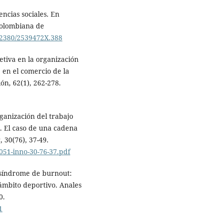
encias sociales. En
 Colombiana de
.22380/2539472X.388
etiva en la organización
 en el comercio de la
ón, 62(1), 262-278.
rganización del trabajo
r. El caso de una cadena
 30(76), 37-49.
051-inno-30-76-37.pdf
El síndrome de burnout:
 ámbito deportivo. Anales
0.
1