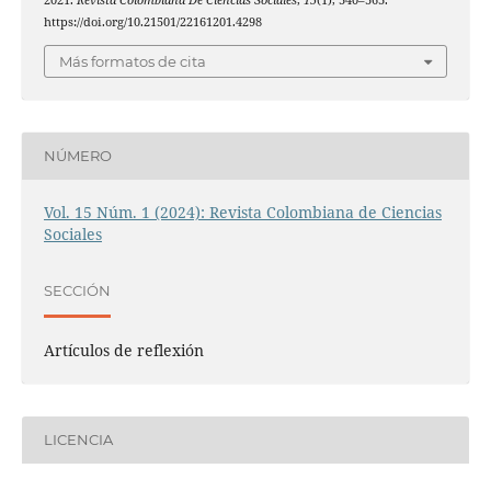
2021.
Revista Colombiana De Ciencias Sociales
,
15
(1), 340–363.
https://doi.org/10.21501/22161201.4298
Más formatos de cita
NÚMERO
Vol. 15 Núm. 1 (2024): Revista Colombiana de Ciencias
Sociales
SECCIÓN
Artículos de reflexión
LICENCIA