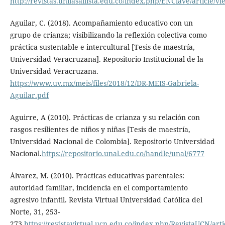
http://revistas.unilasallista.edu.co/index.php/ENClave/article/v
Aguilar, C. (2018). Acompañamiento educativo con un
grupo de crianza; visibilizando la reflexión colectiva como
práctica sustentable e intercultural [Tesis de maestría,
Universidad Veracruzana]. Repositorio Institucional de la
Universidad Veracruzana.
https://www.uv.mx/meis/files/2018/12/DR-MEIS-Gabriela-
Aguilar.pdf
Aguirre, A (2010). Prácticas de crianza y su relación con
rasgos resilientes de niños y niñas [Tesis de maestría,
Universidad Nacional de Colombia]. Repositorio Universidad
Nacional.
https://repositorio.unal.edu.co/handle/unal/6777
Álvarez, M. (2010). Prácticas educativas parentales:
autoridad familiar, incidencia en el comportamiento
agresivo infantil. Revista Virtual Universidad Católica del
Norte, 31, 253-
273.
https://revistavirtual.ucn.edu.co/index.php/RevistaUCN/arti