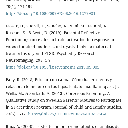
70(1), 174-199.
https://doi.org/10.1080/00797308.2016.1277901
Moser, D., Suardi, F., Sancho, A., Vital, M., Manini, A.,
Rusconi, S., & Scott, D. (2019). Parental Reflective
Functioning correlates to brain activation in response to
video-stimuli of mother–child dyads: Links to maternal
trauma history and PTSD. Psychiatry Research:
Neuroimaging, 293, 1-9.
https://doi.org/10.1016/j.pscychresns.2019.09.005
Pally, R. (2018) Educar con calma: Cómo hacer menos y
relacionarte mejor con tus hijos. Plataforma. Rahmqvist, J.,
Wells, M., & Sarkadi, A. (2013). Conscious Parenting: A
Qualitative Study on Swedish Parents’ Motives to Participate
in a Parenting Program. Journal of Child and Family Studies,
23(5), 1-12.
https://doi.org/10.1007/s10826-013-9750-1
Ruíz, A. (2006). Texto, testimonio y metatexto: el análisis de