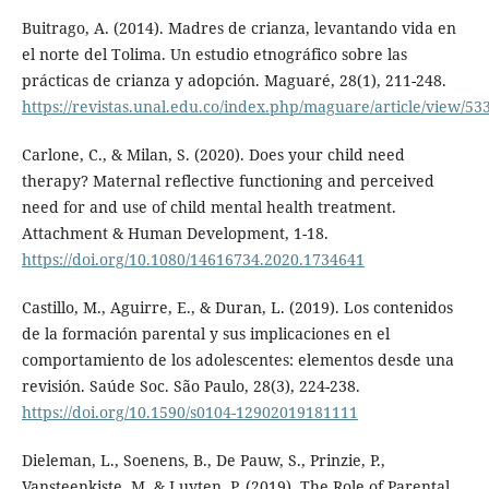
Buitrago, A. (2014). Madres de crianza, levantando vida en
el norte del Tolima. Un estudio etnográfico sobre las
prácticas de crianza y adopción. Maguaré, 28(1), 211-248.
https://revistas.unal.edu.co/index.php/maguare/article/view/53
Carlone, C., & Milan, S. (2020). Does your child need
therapy? Maternal reflective functioning and perceived
need for and use of child mental health treatment.
Attachment & Human Development, 1-18.
https://doi.org/10.1080/14616734.2020.1734641
Castillo, M., Aguirre, E., & Duran, L. (2019). Los contenidos
de la formación parental y sus implicaciones en el
comportamiento de los adolescentes: elementos desde una
revisión. Saúde Soc. São Paulo, 28(3), 224-238.
https://doi.org/10.1590/s0104-12902019181111
Dieleman, L., Soenens, B., De Pauw, S., Prinzie, P.,
Vansteenkiste, M, & Luyten, P. (2019). The Role of Parental