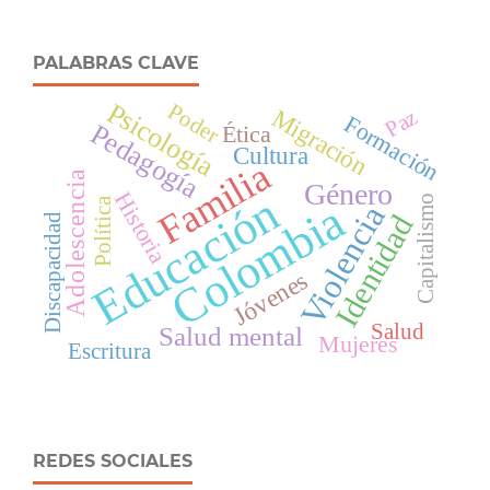
PALABRAS CLAVE
Psicología
Poder
Migración
Paz
Formación
Pedagogía
Ética
Cultura
Familia
Adolescencia
Género
Historia
Educación
Capitalismo
Política
Colombia
Violencia
Identidad
Discapacidad
Jóvenes
Salud
Salud mental
Mujeres
Escritura
REDES SOCIALES