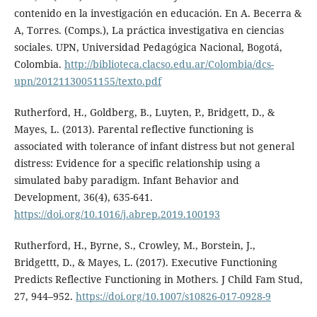
contenido en la investigación en educación. En A. Becerra &
A, Torres. (Comps.), La práctica investigativa en ciencias
sociales. UPN, Universidad Pedagógica Nacional, Bogotá,
Colombia.
http://biblioteca.clacso.edu.ar/Colombia/dcs-
upn/20121130051155/texto.pdf
Rutherford, H., Goldberg, B., Luyten, P., Bridgett, D., &
Mayes, L. (2013). Parental reflective functioning is
associated with tolerance of infant distress but not general
distress: Evidence for a specific relationship using a
simulated baby paradigm. Infant Behavior and
Development, 36(4), 635-641.
https://doi.org/10.1016/j.abrep.2019.100193
Rutherford, H., Byrne, S., Crowley, M., Borstein, J.,
Bridgettt, D., & Mayes, L. (2017). Executive Functioning
Predicts Reflective Functioning in Mothers. J Child Fam Stud,
27, 944–952.
https://doi.org/10.1007/s10826-017-0928-9