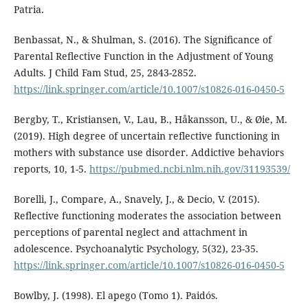
Patria.
Benbassat, N., & Shulman, S. (2016). The Signiﬁcance of
Parental Reﬂective Function in the Adjustment of Young
Adults. J Child Fam Stud, 25, 2843-2852.
https://link.springer.com/article/10.1007/s10826-016-0450-5
Bergby, T., Kristiansen, V., Lau, B., Håkansson, U., & Øie, M.
(2019). High degree of uncertain reflective functioning in
mothers with substance use disorder. Addictive behaviors
reports, 10, 1-5.
https://pubmed.ncbi.nlm.nih.gov/31193539/
Borelli, J., Compare, A., Snavely, J., & Decio, V. (2015).
Reflective functioning moderates the association between
perceptions of parental neglect and attachment in
adolescence. Psychoanalytic Psychology, 5(32), 23-35.
https://link.springer.com/article/10.1007/s10826-016-0450-5
Bowlby, J. (1998). El apego (Tomo 1). Paidós.