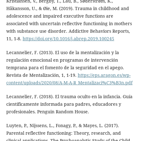
Kristiansen, V., Bergby, T., Lau, B., Søderstrøm, K.,
Håkansson, U., & Øie, M. (2019). Trauma in childhood and
adolescence and impaired executive functions are
associated with uncertain reflective functioning in mothers
with substance use disorder. Addictive Behaviors Reports,
11, 1-8.
https://doi.org/10.1016/j.abrep.2019.100245
Lecannelier, F. (2013). El uso de la mentalización y la
regulación emocional en programas de intervención
temprana para el fomento de la seguridad en el apego.
Revista de Mentalización, 1, 1-19.
https://eps.aragon.es/wp-
content/uploads/2020/08/A-M-A-R_Mentalizaci%C3%B3n.pdf
Lecannelier, F. (2018). El trauma oculto en la infancia. Guía
científicamente informada para padres, educadores y
profesionales. Penguin Random House.
Luyten, P., Nijssens, L., Fonagy, P., & Mayes, L. (2017).
Parental reflective functioning: Theory, research, and
clinical applications. The Psychoanalytic Study of the Child,