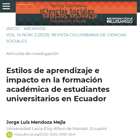
INICIO
/
ARCHIVOS
/
VOL. 14 NÚM. 2 (2023): REVISTA COLOMBIANA DE CIENCIAS
SOCIALES
/
Artículos de investigación
Estilos de aprendizaje e
impacto en la formación
académica de estudiantes
universitarios en Ecuador
Jorge Luis Mendoza Mejia
Universidad Laica Eloy Alfaro de Manabí, Ecuador
https://orcid.org/0000-0002-5990-3541