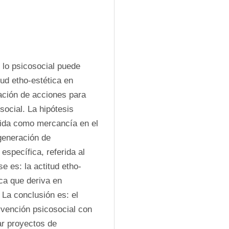
lo psicosocial puede 
ud etho-estética en 
ción de acciones para 
ocial. La hipótesis 
dida como mercancía en el 
generación de 
specífica, referida al 
e es: la actitud etho-
ica que deriva en 
La conclusión es: el 
rvención psicosocial con 
r proyectos de 