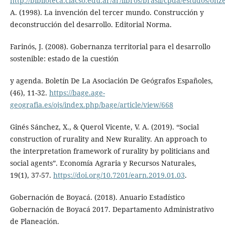
http://biblioteca.clacso.edu.ar/ar/libros/brasil/cpda/estudos/o
A. (1998). La invención del tercer mundo. Construcción y
deconstrucción del desarrollo. Editorial Norma.
Farinós, J. (2008). Gobernanza territorial para el desarrollo
sostenible: estado de la cuestión
y agenda. Boletín De La Asociación De Geógrafos Españoles,
(46), 11-32.
https://bage.age-
geografia.es/ojs/index.php/bage/article/view/668
Ginés Sánchez, X., & Querol Vicente, V. A. (2019). “Social
construction of rurality and New Rurality. An approach to
the interpretation framework of rurality by politicians and
social agents”. Economía Agraria y Recursos Naturales,
19(1), 37-57.
https://doi.org/10.7201/earn.2019.01.03
.
Gobernación de Boyacá. (2018). Anuario Estadístico
Gobernación de Boyacá 2017. Departamento Administrativo
de Planeación.