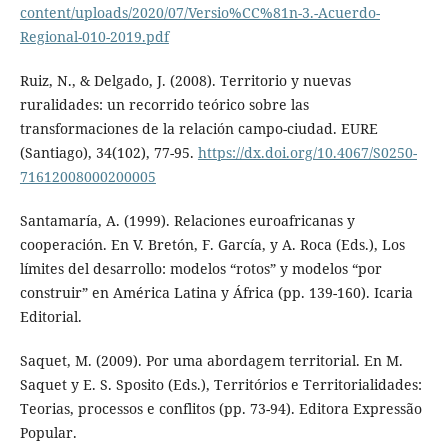
content/uploads/2020/07/Versio%CC%81n-3.-Acuerdo-
Regional-010-2019.pdf
Ruiz, N., & Delgado, J. (2008). Territorio y nuevas
ruralidades: un recorrido teórico sobre las
transformaciones de la relación campo-ciudad. EURE
(Santiago), 34(102), 77-95.
https://dx.doi.org/10.4067/S0250-
71612008000200005
Santamaría, A. (1999). Relaciones euroafricanas y
cooperación. En V. Bretón, F. García, y A. Roca (Eds.), Los
límites del desarrollo: modelos “rotos” y modelos “por
construir” en América Latina y África (pp. 139-160). Icaria
Editorial.
Saquet, M. (2009). Por uma abordagem territorial. En M.
Saquet y E. S. Sposito (Eds.), Territórios e Territorialidades:
Teorias, processos e conflitos (pp. 73-94). Editora Expressão
Popular.