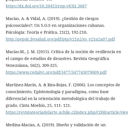
https://dx.doi.org/10.20453/rnp.v83i1.3687
Macías, A. & Vidal, A. (2019). ¿Gestión de riesgos
psicosociales?: Un S.O.S en organizaciones cubanas.
Psicologia: Teoria e Prática, 21(2), 192-210.
http://pepsic.bvsalud.org/pdf/ptp/v21n2/es_v21n2a07.pdf
Macías-M., J. M. (2015). Crítica de la noción de resiliencia en
el campo de estudios de desastres. Revista Geográfica
Venezolana, 56(2), 309-325.
https://www.redalyc.org/pdf/3477/347743079009.pdf
Martínez-Marín, A. & Ríos-Rojas, F. (2006). Los conceptos de
conocimiento, Epistemología y paradigma, como base
diferencial en la orientación metodológica del trabajo de
grado. Cinta Moebio, 25, 111- 121.
https://revistateoriadelarte.uchile.cl/index.php/CDM/article/vi
Medina-Macías, A. (2019). Diseño y validación de un