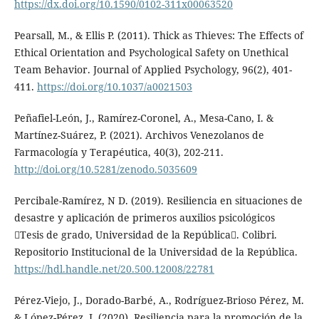
https://dx.doi.org/10.1590/0102-311x00063520
Pearsall, M., & Ellis P. (2011). Thick as Thieves: The Effects of
Ethical Orientation and Psychological Safety on Unethical
Team Behavior. Journal of Applied Psychology, 96(2), 401-
411.
https://doi.org/10.1037/a0021503
Peñafiel-León, J., Ramírez-Coronel, A., Mesa-Cano, I. &
Martínez-Suárez, P. (2021). Archivos Venezolanos de
Farmacología y Terapéutica, 40(3), 202-211.
http://doi.org/10.5281/zenodo.5035609
Percibale-Ramírez, N D. (2019). Resiliencia en situaciones de
desastre y aplicación de primeros auxilios psicológicos
Tesis de grado, Universidad de la República. Colibri.
Repositorio Institucional de la Universidad de la República.
https://hdl.handle.net/20.500.12008/22781
Pérez-Viejo, J., Dorado-Barbé, A., Rodríguez-Brioso Pérez, M.
& López-Pérez, J. (2020). Resiliencia para la promoción de la