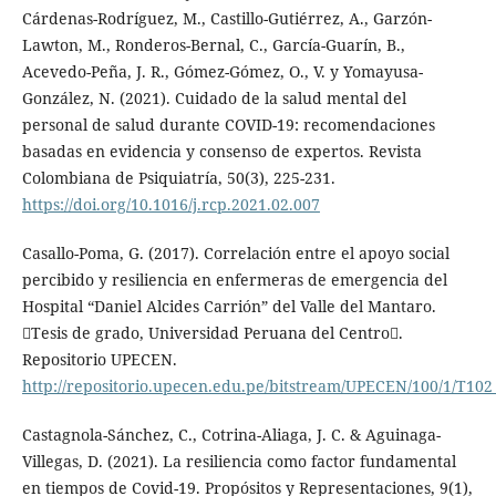
Cárdenas-Rodríguez, M., Castillo-Gutiérrez, A., Garzón-
Lawton, M., Ronderos-Bernal, C., García-Guarín, B.,
Acevedo-Peña, J. R., Gómez-Gómez, O., V. y Yomayusa-
González, N. (2021). Cuidado de la salud mental del
personal de salud durante COVID-19: recomendaciones
basadas en evidencia y consenso de expertos. Revista
Colombiana de Psiquiatría, 50(3), 225-231.
https://doi.org/10.1016/j.rcp.2021.02.007
Casallo-Poma, G. (2017). Correlación entre el apoyo social
percibido y resiliencia en enfermeras de emergencia del
Hospital “Daniel Alcides Carrión” del Valle del Mantaro.
Tesis de grado, Universidad Peruana del Centro.
Repositorio UPECEN.
http://repositorio.upecen.edu.pe/bitstream/UPECEN/100/1/T10
Castagnola-Sánchez, C., Cotrina-Aliaga, J. C. & Aguinaga-
Villegas, D. (2021). La resiliencia como factor fundamental
en tiempos de Covid-19. Propósitos y Representaciones, 9(1),