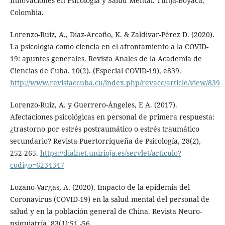
Innovaciones en Psicología y Salud Mental. Tunja-Boyacá,
Colombia.
Lorenzo-Ruiz, A., Díaz-Arcaño, K. & Zaldívar-Pérez D. (2020).
La psicología como ciencia en el afrontamiento a la COVID-
19: apuntes generales. Revista Anales de la Academia de
Ciencias de Cuba. 10(2). (Especial COVID-19), e839.
http://www.revistaccuba.cu/index.php/revacc/article/view/839
Lorenzo-Ruiz, A. y Guerrero-Ángeles, E A. (2017).
Afectaciones psicológicas en personal de primera respuesta:
¿trastorno por estrés postraumático o estrés traumático
secundario? Revista Puertorriqueña de Psicología, 28(2),
252-265.
https://dialnet.unirioja.es/servlet/articulo?
codigo=6234347
Lozano-Vargas, A. (2020). Impacto de la epidemia del
Coronavirus (COVID-19) en la salud mental del personal de
salud y en la población general de China. Revista Neuro-
psiquiatría, 83(1):51 -56.