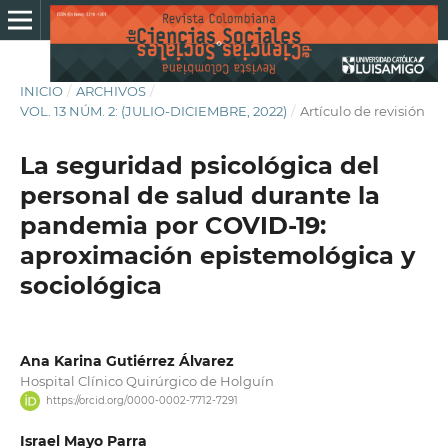
INICIO
/
ARCHIVOS
/
VOL. 13 NÚM. 2: (JULIO-DICIEMBRE, 2022)
/
Artículo de revisión
La seguridad psicológica del
personal de salud durante la
pandemia por COVID-19:
aproximación epistemológica y
sociológica
Ana Karina Gutiérrez Álvarez
Hospital Clínico Quirúrgico de Holguín
https://orcid.org/0000-0002-7712-7291
Israel Mayo Parra