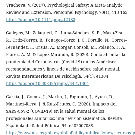
Vracheva, V. (2017). Psychological Safety: A Meta‐analytic
Review and Extension. Personnel Psychology, 70(1), 113-165.
https://doi.org/10.1111/peps.12183
Gallegos, M., Zalaquett, C., Luna-Sánchez, S. E., Mazo-Zea,
R., Ortiz-Torres, B., Penagos-Corzo, J. C., Portillo, N., Torres-
Fernández, I., Urzúa, A., Morgan-Consoli, M., Polanco, F. A.,
Florez, A. M. & López-Miranda, R. (2020). Cómo afrontar la
pandemia del Coronavirus (Covid-19) en las Américas:
recomendaciones y líneas de acción sobre salud mental.
Revista Interamericana De Psicología, 54(1), e1304
https://doi.org/10.30849/ripijp.v54i1.1304
García, J., Gómez, J., Martín, J., Fagundo, J., Ayuso, D.,
Martínez-Riera, J. & Ruiz-Frutos, C. (2020). Impacto del
SARS-CoV-2 (COVID-19) en la salud mental de los
profesionales sanitarios: una revisión sistemática. Revista
Española de Salud Pública. 94. e202007088.
https://www.mscbs.gob.es/biblioPublic/publicaciones/recurso