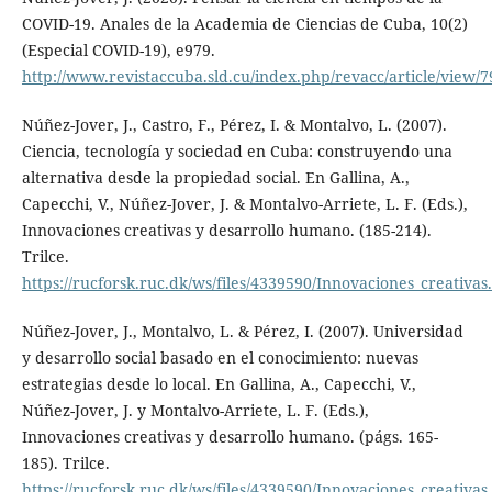
COVID-19. Anales de la Academia de Ciencias de Cuba, 10(2)
(Especial COVID-19), e979.
http://www.revistaccuba.sld.cu/index.php/revacc/article/view/7
Núñez-Jover, J., Castro, F., Pérez, I. & Montalvo, L. (2007).
Ciencia, tecnología y sociedad en Cuba: construyendo una
alternativa desde la propiedad social. En Gallina, A.,
Capecchi, V., Núñez-Jover, J. & Montalvo-Arriete, L. F. (Eds.),
Innovaciones creativas y desarrollo humano. (185-214).
Trilce.
https://rucforsk.ruc.dk/ws/files/4339590/Innovaciones_creativa
Núñez-Jover, J., Montalvo, L. & Pérez, I. (2007). Universidad
y desarrollo social basado en el conocimiento: nuevas
estrategias desde lo local. En Gallina, A., Capecchi, V.,
Núñez-Jover, J. y Montalvo-Arriete, L. F. (Eds.),
Innovaciones creativas y desarrollo humano. (págs. 165-
185). Trilce.
https://rucforsk.ruc.dk/ws/files/4339590/Innovaciones_creativa