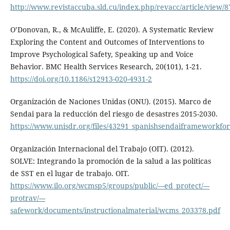
http://www.revistaccuba.sld.cu/index.php/revacc/article/view/8
O’Donovan, R., & McAuliffe, E. (2020). A Systematic Review
Exploring the Content and Outcomes of Interventions to
Improve Psychological Safety, Speaking up and Voice
Behavior. BMC Health Services Research, 20(101), 1-21.
https://doi.org/10.1186/s12913-020-4931-2
Organización de Naciones Unidas (ONU). (2015). Marco de
Sendai para la reducción del riesgo de desastres 2015-2030.
https://www.unisdr.org/files/43291_spanishsendaiframeworkford
Organización Internacional del Trabajo (OIT). (2012).
SOLVE: Integrando la promoción de la salud a las políticas
de SST en el lugar de trabajo. OIT.
https://www.ilo.org/wcmsp5/groups/public/---ed_protect/---
protrav/---
safework/documents/instructionalmaterial/wcms_203378.pdf