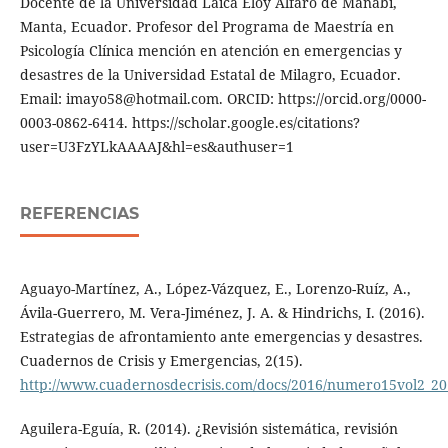
Docente de la Universidad Laica Eloy Alfaro de Manabí,
Manta, Ecuador. Profesor del Programa de Maestría en
Psicología Clínica mención en atención en emergencias y
desastres de la Universidad Estatal de Milagro, Ecuador.
Email: imayo58@hotmail.com. ORCID: https://orcid.org/0000-
0003-0862-6414. https://scholar.google.es/citations?
user=U3FzYLkAAAAJ&hl=es&authuser=1
REFERENCIAS
Aguayo-Martínez, A., López-Vázquez, E., Lorenzo-Ruíz, A.,
Ávila-Guerrero, M. Vera-Jiménez, J. A. & Hindrichs, I. (2016).
Estrategias de afrontamiento ante emergencias y desastres.
Cuadernos de Crisis y Emergencias, 2(15).
http://www.cuadernosdecrisis.com/docs/2016/numero15vol2_201
Aguilera-Eguía, R. (2014). ¿Revisión sistemática, revisión