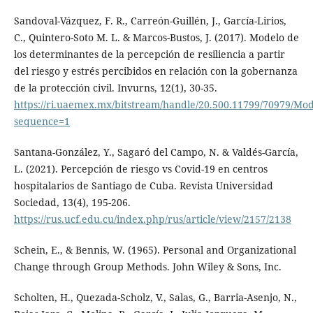
Sandoval-Vázquez, F. R., Carreón-Guillén, J., García-Lirios,
C., Quintero-Soto M. L. & Marcos-Bustos, J. (2017). Modelo de
los determinantes de la percepción de resiliencia a partir
del riesgo y estrés percibidos en relación con la gobernanza
de la protección civil. Invurns, 12(1), 30-35.
https://ri.uaemex.mx/bitstream/handle/20.500.11799/70979
sequence=1
Santana-González, Y., Sagaró del Campo, N. & Valdés-García,
L. (2021). Percepción de riesgo vs Covid-19 en centros
hospitalarios de Santiago de Cuba. Revista Universidad
Sociedad, 13(4), 195-206.
https://rus.ucf.edu.cu/index.php/rus/article/view/2157/2138
Schein, E., & Bennis, W. (1965). Personal and Organizational
Change through Group Methods. John Wiley & Sons, Inc.
Scholten, H., Quezada-Scholz, V., Salas, G., Barria-Asenjo, N.,