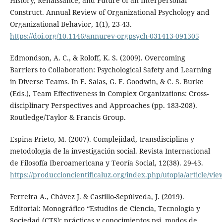
History, Renaissance, and Future of an Interpersonal
Construct. Annual Review of Organizational Psychology and
Organizational Behavior, 1(1), 23-43.
https://doi.org/10.1146/annurev-orgpsych-031413-091305
Edmondson, A. C., & Roloff, K. S. (2009). Overcoming
Barriers to Collaboration: Psychological Safety and Learning
in Diverse Teams. In E. Salas, G. F. Goodwin, & C. S. Burke
(Eds.), Team Effectiveness in Complex Organizations: Cross-
disciplinary Perspectives and Approaches (pp. 183-208).
Routledge/Taylor & Francis Group.
Espina-Prieto, M. (2007). Complejidad, transdisciplina y
metodología de la investigación social. Revista Internacional
de Filosofía Iberoamericana y Teoría Social, 12(38). 29-43.
https://produccioncientificaluz.org/index.php/utopia/article/vi
Ferreira A., Chávez J. & Castillo-Sepúlveda, J. (2019).
Editorial: Monográfico “Estudios de Ciencia, Tecnología y
Sociedad (CTS): prácticas y conocimientos psi, modos de