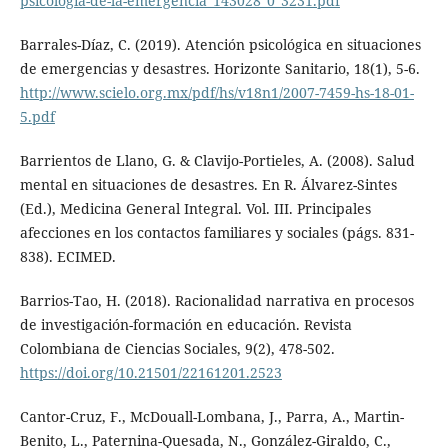
psicologia-de-la-emergencia_143028_0_3231.pdf
Barrales-Díaz, C. (2019). Atención psicológica en situaciones
de emergencias y desastres. Horizonte Sanitario, 18(1), 5-6.
http://www.scielo.org.mx/pdf/hs/v18n1/2007-7459-hs-18-01-
5.pdf
Barrientos de Llano, G. & Clavijo-Portieles, A. (2008). Salud
mental en situaciones de desastres. En R. Álvarez-Sintes
(Ed.), Medicina General Integral. Vol. III. Principales
afecciones en los contactos familiares y sociales (págs. 831-
838). ECIMED.
Barrios-Tao, H. (2018). Racionalidad narrativa en procesos
de investigación-formación en educación. Revista
Colombiana de Ciencias Sociales, 9(2), 478-502.
https://doi.org/10.21501/22161201.2523
Cantor-Cruz, F., McDouall-Lombana, J., Parra, A., Martin-
Benito, L., Paternina-Quesada, N., González-Giraldo, C.,