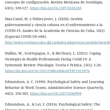
concepto de configuración. Revista Mexicana de Sociología,
63(1), 109-127.
https://doi.org/10.2307/3541203
Díaz-Canel, M. y Núñez-Jover, J. (2020). Gestión
gubernamental y ciencia cubana en el enfrentamiento a la
COVID-19. Anales de la Academia de Ciencias de Cuba, 10(2)
(Especial COVID-19) e881.
http://www.revistaccuba.sld.cu/index.php/revacc/article/view/8
Dullius, W., Scortegagna, S., & McCleary, L. (2021). Coping
Strategies in Health Professionals Facing Covid-19: A
Systematic Review. Psicologia: Teoria e Prática, 23(1), 1-20.
https://dx.doi.org/10.5935/1980-6906/ePTPC1913976
Edmondson, A. C. (1999). Psychological Safety and Learning
Behavior in Work Teams. Administrative Science Quarterly,
44(2), 350-383.
https://doi.org/10.2307/2666999
Edmondson, A., & Lei, Z. (2014). Psychological Safety: The