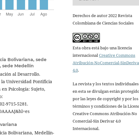
Derechos de autor 2022 Revista
Colombiana de Ciencias Sociales
Esta obra está bajo una licencia
internacional
Creative Commons
cia Bolivariana, sede
Atribución-NoComercial-SinDeriv
, sede Medellín
4.0
.
ción al Desarrollo.
 la Universidad Pontificia
La revista y los textos individuale
en Psicología: Sujeto,
en esta se divulgan están protegid
o:
por las leyes de copyright y por los
002-9715-5281.
términos y condiciones de la Licen
wG0AAAAJ&hl=es
Creative Commons Atribución-No
Comercial-Sin Derivar 4.0
ivariana
Internacional.
icia Bolivariana, Medellín-