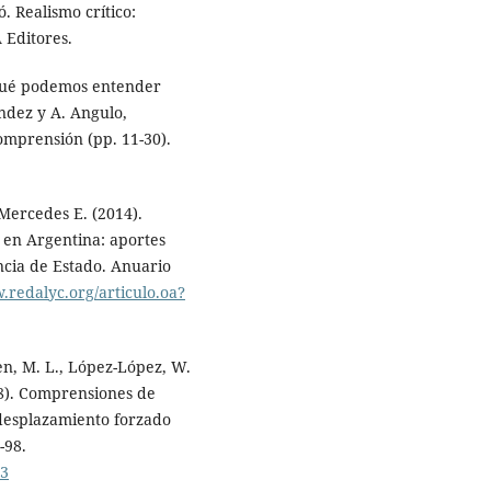
. Realismo crítico:
 Editores.
 ¿qué podemos entender
ández y A. Angulo,
omprensión (pp. 11-30).
 Mercedes E. (2014).
 en Argentina: aportes
encia de Estado. Anuario
.redalyc.org/articulo.oa?
sen, M. L., López-López, W.
18). Comprensiones de
 desplazamiento forzado
-98.
23