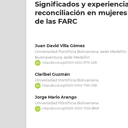
Significados y experienci
reconciliación en mujere
de las FARC
Juan David Villa Gómez
Universidad Pontificia Bolivariana, sede Medellín
Buenaventura, sede Medellín
https://orcid.org/0000-0002-9715-5281
Claribel Guzmán
Universidad Pontificia Bolivariana
https://orcid.org/0000-0002-7195-3381
Jorge Mario Arango
Universidad Pontificia Bolivariana
https://orcid.org/0000-0002-7205-8848