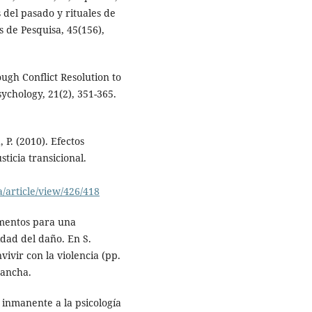
 del pasado y rituales de
s de Pesquisa, 45(156),
ough Conflict Resolution to
Psychology, 21(2), 351-365.
 P. (2010). Efectos
sticia transicional.
a/article/view/426/418
gumentos para una
idad del daño. En S.
vivir con la violencia (pp.
Mancha.
d inmanente a la psicología