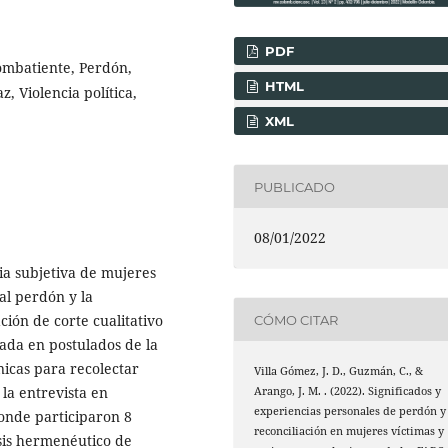
PDF
ombatiente, Perdón,
HTML
z, Violencia política,
XML
PUBLICADO
08/01/2022
ia subjetiva de mujeres
al perdón y la
ación de corte cualitativo
CÓMO CITAR
da en postulados de la
cnicas para recolectar
Villa Gómez, J. D., Guzmán, C., &
la entrevista en
Arango, J. M. . (2022). Significados y
experiencias personales de perdón y
onde participaron 8
reconciliación en mujeres víctimas y
isis hermenéutico de