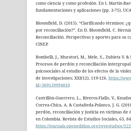
como ciencia y como profesión. En I. Martín-Baró
fundamentaciones y aplicaciones (pp. 3-75). UCA
Bloomfield, D. (2015). “Clarificando términos:
por reconciliación?”. En D. Bloomfield, C. Hern
Reconciliación. Perspectivas y aportes para su c
CINEP.
Bombelli, J., Muratori, M., Mele, S., Zubieta V. &
Procesos de perdón y reconciliación intergrupal
psicosociales al estudio de los efectos de la viol
de Investigaciones; XXI(12), 119-126.
https://www
id=369139994010
Castrillón-Guerrero, L., Riveros-Fiallo, V., Knud
Correa-Chica, A. & Castañeda-Polanco, J. G. (20
perdón, reconciliación y justicia en víctimas de
en Colombia. Revista de Estudios Sociales, 63, 84
https://journals.openedition.org/revestudsoc/12