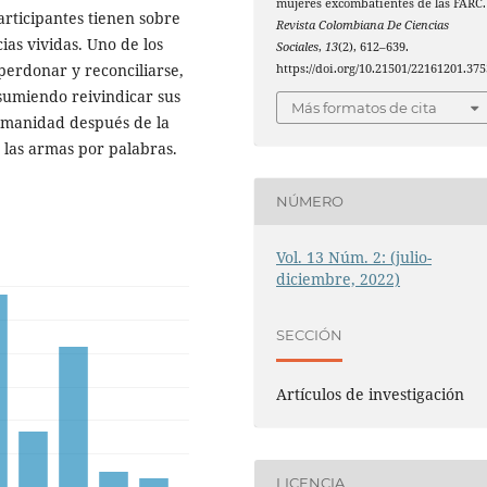
mujeres excombatientes de las FARC.
articipantes tienen sobre
Revista Colombiana De Ciencias
ias vividas. Uno de los
Sociales
,
13
(2), 612–639.
perdonar y reconciliarse,
https://doi.org/10.21501/22161201.375
asumiendo reivindicar sus
Más formatos de cita
umanidad después de la
 las armas por palabras.
NÚMERO
Vol. 13 Núm. 2: (julio-
diciembre, 2022)
SECCIÓN
Artículos de investigación
LICENCIA