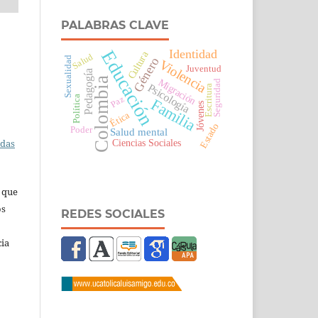
PALABRAS CLAVE
Educación
Identidad
Cultura
Salud
Sexualidad
Género
Violencia
Juventud
Pedagogía
Colombia
Migración
Seguridad
Psicología
Escritura
Política
Paz
Familia
Jóvenes
Ética
Estado
Poder
Salud mental
Ciencias Sociales
adas
s que
os
REDES SOCIALES
cia