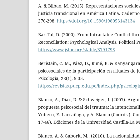
A. & Bilbao, M. (2015). Representaciones sociales
justicia transicional en América Latina. Caderno
276-298.
https://doi.org/10.1590/198053143134
Bar-Tal, D. (2000). From Intractable Conflict thr
Reconciliation: Psychological Analysis. Political 
https://www.jstor.org/stable/3791795
Beristain, C. M., Páez, D., Rimé, B. & Kanyangara,
psicosociales de la participación en rituales de ju
Psicología, 28(1), 9-35.
https://revistas.pucp.edu.pe/index.php/psicologi
Blanco, A., Díaz, D. & Schweiger, I. (2007). Ar
propuesta psicosocial del trauma: la intencional
Yubero, E. Larrañaga, y A. Blanco (Coords.). Con
17-46). Ediciones de la Universidad Castilla-La 
Blanco, A. & Gaborit, M., (2016). La racionalida