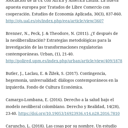
Asociación de la UE con África y América Latina: La nueva
apuesta europea por Tratados de Libre Comercio con
cooperación. Estudios de Economía Aplicada, 30(3), 837-860.
http://ojs.ual.es/ojs/index.php/eea/article/view/3607
Brenner, N., Peck, J. & Theodore, N. (2011). ¿Y después de
la neoliberalización? Estrategias metodológicas para la
investigación de las transformaciones regulatorias
contemporáneas. Urban, (1), 21-40.
http://polired.upm.es/index.php/urban/article/view/409/1878
Butler, J., Laclau, E. & Žižek, S. (2017). Contingencia,
hegemonía, universalidad: diálogos contemporáneos en la
izquierda. Fondo de Cultura Económica.
Camargo-Lombana, E. (2016). Derecho a la salud bajo el
modelo neoliberal colombiano. Derecho y Realidad, 14(28),
23-40.
https://doi.org/10.19053/16923936.v14.n28.2016.7810
Caruncho, L. (2018). Las cosas por su nombre. Un estudio