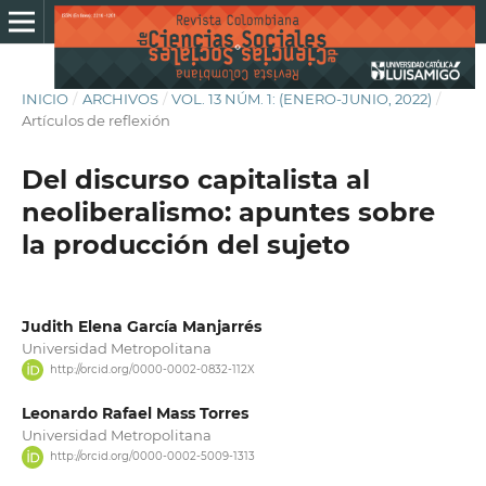
INICIO
/
ARCHIVOS
/
VOL. 13 NÚM. 1: (ENERO-JUNIO, 2022)
/
Artículos de reflexión
Del discurso capitalista al
neoliberalismo: apuntes sobre
la producción del sujeto
Judith Elena García Manjarrés
Universidad Metropolitana
http://orcid.org/0000-0002-0832-112X
Leonardo Rafael Mass Torres
Universidad Metropolitana
http://orcid.org/0000-0002-5009-1313