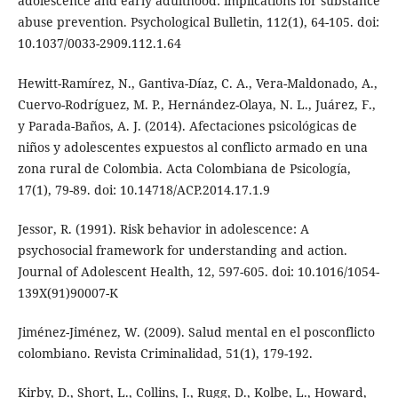
adolescence and early adulthood: implications for substance
abuse prevention. Psychological Bulletin, 112(1), 64-105. doi:
10.1037/0033-2909.112.1.64
Hewitt-Ramírez, N., Gantiva-Díaz, C. A., Vera-Maldonado, A.,
Cuervo-Rodríguez, M. P., Hernández-Olaya, N. L., Juárez, F.,
y Parada-Baños, A. J. (2014). Afectaciones psicológicas de
niños y adolescentes expuestos al conflicto armado en una
zona rural de Colombia. Acta Colombiana de Psicología,
17(1), 79-89. doi: 10.14718/ACP.2014.17.1.9
Jessor, R. (1991). Risk behavior in adolescence: A
psychosocial framework for understanding and action.
Journal of Adolescent Health, 12, 597-605. doi: 10.1016/1054-
139X(91)90007-K
Jiménez-Jiménez, W. (2009). Salud mental en el posconflicto
colombiano. Revista Criminalidad, 51(1), 179-192.
Kirby, D., Short, L., Collins, J., Rugg, D., Kolbe, L., Howard,