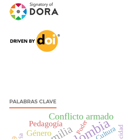
PALABRAS CLAVE
Conflicto armado
Colombia
Poder
Pedagogía
Familia
Cultura
Género