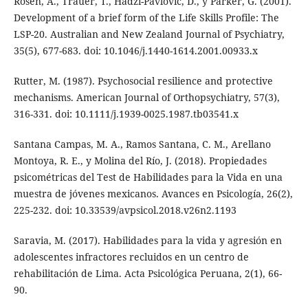
Rosen, A., Trauer, T., Hadzi-Pavlovic, D., y Parker, G. (2001).
Development of a brief form of the Life Skills Profile: The
LSP-20. Australian and New Zealand Journal of Psychiatry,
35(5), 677-683. doi: 10.1046/j.1440-1614.2001.00933.x
Rutter, M. (1987). Psychosocial resilience and protective
mechanisms. American Journal of Orthopsychiatry, 57(3),
316-331. doi: 10.1111/j.1939-0025.1987.tb03541.x
Santana Campas, M. A., Ramos Santana, C. M., Arellano
Montoya, R. E., y Molina del Río, J. (2018). Propiedades
psicométricas del Test de Habilidades para la Vida en una
muestra de jóvenes mexicanos. Avances en Psicología, 26(2),
225-232. doi: 10.33539/avpsicol.2018.v26n2.1193
Saravia, M. (2017). Habilidades para la vida y agresión en
adolescentes infractores recluidos en un centro de
rehabilitación de Lima. Acta Psicológica Peruana, 2(1), 66-
90.