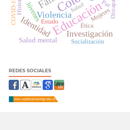
Discapacidad
Historia
COVID-19
Paz
Educación
Jóvenes
Salud
Mujeres
Violencia
Identidad
Estado
Ética
Investigación
Salud mental
Socialización
REDES SOCIALES