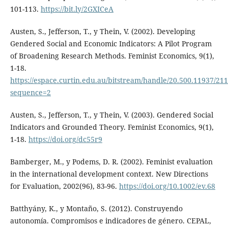
101-113.
https://bit.ly/2GXICeA
Austen, S., Jefferson, T., y Thein, V. (2002). Developing
Gendered Social and Economic Indicators: A Pilot Program
of Broadening Research Methods. Feminist Economics, 9(1),
1-18.
https://espace.curtin.edu.au/bitstream/handle/20.500.11937/
sequence=2
Austen, S., Jefferson, T., y Thein, V. (2003). Gendered Social
Indicators and Grounded Theory. Feminist Economics, 9(1),
1-18.
https://doi.org/dc55r9
Bamberger, M., y Podems, D. R. (2002). Feminist evaluation
in the international development context. New Directions
for Evaluation, 2002(96), 83-96.
https://doi.org/10.1002/ev.68
Batthyány, K., y Montaño, S. (2012). Construyendo
autonomía. Compromisos e indicadores de género. CEPAL,