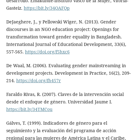
desarrollo. Emakunde-Instituto Vasco de la Mujer, Vitoria-
Gasteiz.
https://bit.ly/34QAFQp
DeJaeghere, J., y Pellowski Wiger, N. (2013). Gender
discourses in an NGO education project: Openings for
transformation toward gender equality in Bangladesh.
International Journal of Educational Development, 33(6),
557-565.
https://doi.org/f5hxc6
De Waal, M. (2006). Evaluating gender mainstreaming in
development projects. Development in Practice, 16(2), 209-
214.
https://doi.org/fh457r
Faraldo Rivas, R. (2007). Claves de la intervención social
desde el enfoque de género. Universidad Jaume I.
https://bit.ly/34TMCou
Gálves, T. (1999). Indicadores de género para el
seguimiento y la evaluación del programa de acción
regional para las mujeres de América Latina y el Caribe,