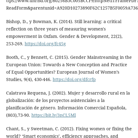
ttps://www.unrisd.org/80256B3C005BCCF9/httpNetITFramePDF
ReadForm&parentunid=A920D10273890F62C1257B5F0059A736&
Bishop, D., y Bowman, K. (2014). Still learning: a critical
reflection on three years of measuring women's
empowerment in Oxfam. Gender & Development, 22(2),
253-269.
https://doi.org/fc45g
Booth, C., y Bennett, C. (2015). Gender Mainstreaming in the
European Union: Towards a New Conception and Practice
of Equal Opportunities? European Journal of Women’s
Studies, 9(4), 430-446.
https://doi.org/dfcrfp
Calatrava Requena, J. (2002). Mujer y desarrollo rural en la
globalización: de los proyectos asistenciales a la
planificación de género. Información Comercial Española,
(803),73-90.
https://bit.ly/3nCL5Ml
Chant, S., y Sweetman, C. (2012). Fixing women or fixing the
world? ‘Smart economics’, efficiency approaches, and