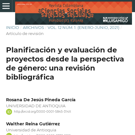
INICIO
/
ARCHIVOS
/
VOL. 12 NÚM. 1: (ENERO-JUNIO, 2021)
/
Artículo de revisión
Planificación y evaluación de
proyectos desde la perspectiva
de género: una revisión
bibliográfica
Rosana De Jesús Pineda García
UNIVERSIDAD DE ANTIOQUIA
http://orcid.org/0000-0001-5845-314X
Walther Reina Gutiérrez
Universidad de Antioquia