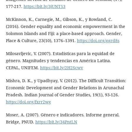
177-217.
https://bit.ly/3jUNT53
McKinnon, K., Carnegie, M., Gibson, K., y Rowland, C.
(2016). Gender equality and economic empowerment in the
Solomon Islands and Fiji: a place-based approach. Gender,
Place & Culture, 23(10), 1376–1391.
https://doi.org/ggrd8s
Milosavljevic, V. (2007). Estadísticas para la equidad de
género. Magnitudes y tendencias en América Latina.
CEPAL, UNIFEM.
https://bit.ly/2H2Scwv
Mishra, D. K., y Upadhyay, V. (2012). The Difficult Transition:
Economic Development and Gender Relations in Arunachal
Pradesh. Indian Journal of Gender Studies, 19(1), 93-126.
https://doi.org/fxrr2wg
Moser, A. (2007). Género e indicadores. Informe general.
Bridge, PNUD.
https://bit.ly/34PntLN