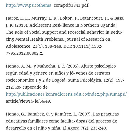
http://www.psicothema
. com/pdf/3843.pdf.
Haroz, E. E., Murray, L. K., Bolton, P., Betancourt, T., & Bass.
J. K. (2013). Adolescent Resi- lience in Northern Uganda:
The Role of Social Support and Prosocial Behavior in Redu-
cing Mental Health Problems. Journal of Research on
Adolescence, 23(1), 138–148. DOI: 10.1111/j.1532-
7795.2012.00802.x.
Henao, A. M., y Mahecha, J. C. (2005). Ajuste psicológico
según edad y género en niños y jó- venes de estratos
socieconómico 1 y 2 de Bogotá. Suma Psicológica, 12(2), 197-
212. Re- cuperado de
http://publicaciones.konradlorenz.edu.co/index.php/sumapsi/
article/viewFi- le/66/49.
Henao, G., Ramírez, C. y Ramírez, L. (2007). Las prácticas
educativas familiares como facilita- doras del proceso de
desarrollo en el niño y niña. El Ágora 7(2), 233-240.