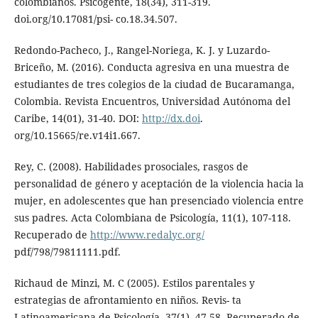
colombianos. Psicogente, 18(34), 311-319.
doi.org/10.17081/psi- co.18.34.507.
Redondo-Pacheco, J., Rangel-Noriega, K. J. y Luzardo-
Briceño, M. (2016). Conducta agresiva en una muestra de
estudiantes de tres colegios de la ciudad de Bucaramanga,
Colombia. Revista Encuentros, Universidad Autónoma del
Caribe, 14(01), 31-40. DOI:
http://dx.doi
.
org/10.15665/re.v14i1.667.
Rey, C. (2008). Habilidades prosociales, rasgos de
personalidad de género y aceptación de la violencia hacia la
mujer, en adolescentes que han presenciado violencia entre
sus padres. Acta Colombiana de Psicología, 11(1), 107-118.
Recuperado de
http://www.redalyc.org/
pdf/798/79811111.pdf.
Richaud de Minzi, M. C (2005). Estilos parentales y
estrategias de afrontamiento en niños. Revis- ta
Latinoamericana de Psicología, 37(1), 47-58. Recuperado de