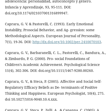
adolescencia: personalidad, autoconcepto y género.
Infancia y Aprendizaje, 93, 95-111. DOI:
doi.org/10.1174/021037001316899947.
Caprara, G. V. & Pastorelli, C. (1993). Early Emotional
Instability, Prosocial Behavior, and Ag- gression: some
Methodological Aspects. European Journal of Personality,
7(1), 19-36. DOI:
http://dx.doi.org/10.1002/per.2410070103
.
Caprara, G. V., Barbaranelli, C. L., Pastorelli, C., Bandura, A.,
& Zimbardo, P. G. (2000). Pro- social Foundations of
Children’s Academic Achievement. Psychological Science
11(4), 302-306. DOI: doi.org/10.1111/1467-9280.00260.
Caprara, G. V., & Steca, P. (2005). Affective and Social Self-
Regulatory Efficacy Beliefs as De- terminants of Positive
Thinking and Happiness. European Psychologist, 10(4), 275.
doi 10.1027/1016-9040.10.4.xxx.
Caprara, G. V., Steca, P., Zelli, A., & Capanna, C. (2005). A