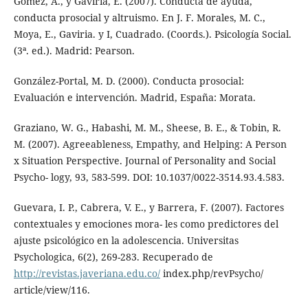
Gómez, A., y Gaviria, E. (2007). Conducta de ayuda,
conducta prosocial y altruismo. En J. F. Morales, M. C.,
Moya, E., Gaviria. y I, Cuadrado. (Coords.). Psicología Social.
(3ª. ed.). Madrid: Pearson.
González-Portal, M. D. (2000). Conducta prosocial:
Evaluación e intervención. Madrid, España: Morata.
Graziano, W. G., Habashi, M. M., Sheese, B. E., & Tobin, R.
M. (2007). Agreeableness, Empathy, and Helping: A Person
x Situation Perspective. Journal of Personality and Social
Psycho- logy, 93, 583-599. DOI: 10.1037/0022-3514.93.4.583.
Guevara, I. P., Cabrera, V. E., y Barrera, F. (2007). Factores
contextuales y emociones mora- les como predictores del
ajuste psicológico en la adolescencia. Universitas
Psychologica, 6(2), 269-283. Recuperado de
http://revistas.javeriana.edu.co/
index.php/revPsycho/
article/view/116.