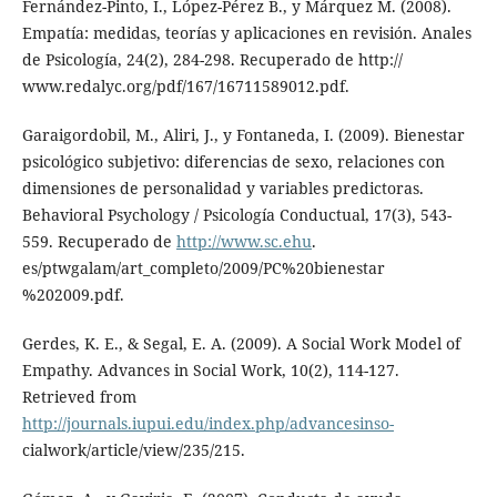
Fernández-Pinto, I., López-Pérez B., y Márquez M. (2008).
Empatía: medidas, teorías y aplicaciones en revisión. Anales
de Psicología, 24(2), 284-298. Recuperado de http://
www.redalyc.org/pdf/167/16711589012.pdf.
Garaigordobil, M., Aliri, J., y Fontaneda, I. (2009). Bienestar
psicológico subjetivo: diferencias de sexo, relaciones con
dimensiones de personalidad y variables predictoras.
Behavioral Psychology / Psicología Conductual, 17(3), 543-
559. Recuperado de
http://www.sc.ehu
.
es/ptwgalam/art_completo/2009/PC%20bienestar
%202009.pdf.
Gerdes, K. E., & Segal, E. A. (2009). A Social Work Model of
Empathy. Advances in Social Work, 10(2), 114-127.
Retrieved from
http://journals.iupui.edu/index.php/advancesinso-
cialwork/article/view/235/215.