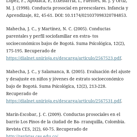
López, F., Apodaca, P., Etxebarria, I., Fuentes, M. J. y Ortiz,
M. J. (1998). Conducta prosocial en preescolares. Infancia y
Aprendizaje, 82, 45-61. DOI: 10.1174/021037098320784853.
Mahecha, J. C., y Martínez, N. C. (2005). Conductas
parentales y perfil sociofamiliar en estra- tos
socioeconómicos bajos de Bogotá. Suma Psicológica, 12(2),
175-195. Recuperado de
https://dialnet.unirioja.es/descarga/articulo/2567523.pdf
.
Mahecha, J. C., y Salamanca, R. (2005). Evaluación del ajuste
y desajuste en niños y jóvenes de estrato socioeconómico
bajo de Bogotá. Suma Psicológica, 12(2), 213-228.
Recuperado de
https://dialnet.unirioja.es/descarga/articulo/2567531.pdf
.
Marín-Escobar, J. C. (2009). Conductas prosociales en el
barrio Los Pinos de la ciudad de Ba- rranquilla, Colombia.
Revista CES, 2(2), 60-75. Recuperado de
http://revistas.ces.edu.co/