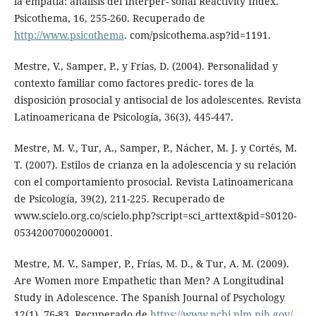
la empatía: análisis del Interper- sonal Reactivity Index.
Psicothema, 16, 255-260. Recuperado de
http://www.psicothema
. com/psicothema.asp?id=1191.
Mestre, V., Samper, P., y Frías, D. (2004). Personalidad y
contexto familiar como factores predic- tores de la
disposición prosocial y antisocial de los adolescentes. Revista
Latinoamericana de Psicología, 36(3), 445-447.
Mestre, M. V., Tur, A., Samper, P., Nácher, M. J. y Cortés, M.
T. (2007). Estilos de crianza en la adolescencia y su relación
con el comportamiento prosocial. Revista Latinoamericana
de Psicología, 39(2), 211-225. Recuperado de
www.scielo.org.co/scielo.php?script=sci_arttext&pid=S0120-
05342007000200001.
Mestre, M. V., Samper, P., Frías, M. D., & Tur, A. M. (2009).
Are Women more Empathetic than Men? A Longitudinal
Study in Adolescence. The Spanish Journal of Psychology
12(1), 76-83. Recuperado de
https://www.ncbi.nlm.nih.gov/