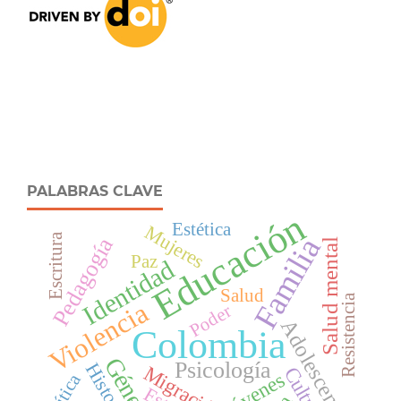
PALABRAS CLAVE
Educación
Estética
Mujeres
Escritura
Familia
Pedagogía
Salud mental
Paz
Identidad
Salud
Resistencia
Violencia
Poder
Adolescencia
Colombia
Género
Psicología
Historia
Migración
Cultura
Jóvenes
Política