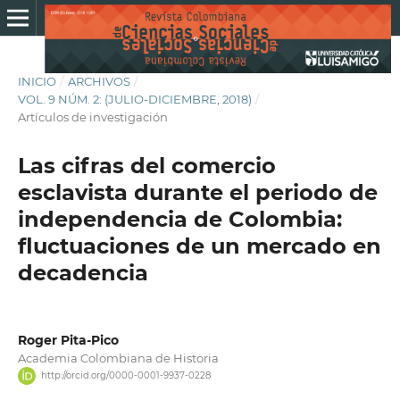
INICIO
/
ARCHIVOS
/
VOL. 9 NÚM. 2: (JULIO-DICIEMBRE, 2018)
/
Artículos de investigación
Las cifras del comercio
esclavista durante el periodo de
independencia de Colombia:
fluctuaciones de un mercado en
decadencia
Roger Pita-Pico
Academia Colombiana de Historia
http://orcid.org/0000-0001-9937-0228