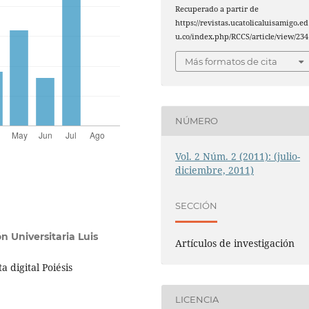
Recuperado a partir de
https://revistas.ucatolicaluisamigo.ed
u.co/index.php/RCCS/article/view/234
Más formatos de cita
NÚMERO
Vol. 2 Núm. 2 (2011): (julio-
diciembre, 2011)
SECCIÓN
n Universitaria Luis
Artículos de investigación
a digital Poiésis
LICENCIA