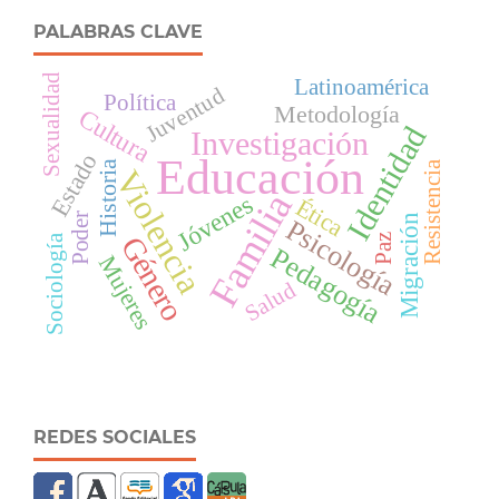
PALABRAS CLAVE
Sexualidad
Latinoamérica
Juventud
Política
Metodología
Cultura
Identidad
Investigación
Estado
Educación
Resistencia
Historia
Violencia
Familia
Jóvenes
Ética
Poder
Migración
Psicología
Género
Paz
Sociología
Pedagogía
Mujeres
Salud
REDES SOCIALES