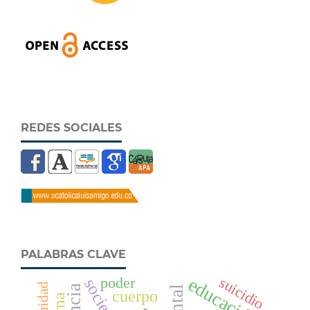
REDES SOCIALES
PALABRAS CLAVE
suicidio
educación
poder
sociedad
cuerpo