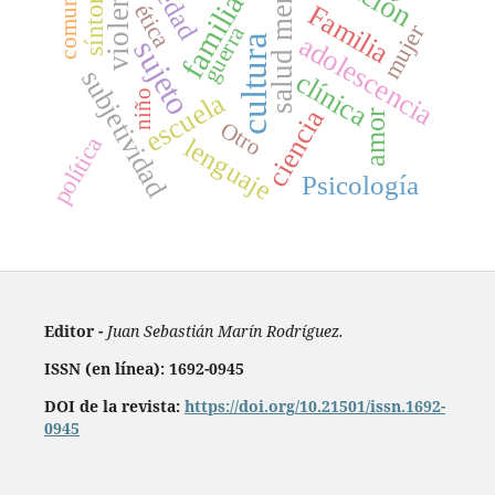
comunidad
violencia
salud mental
síntoma
familia
ética
Familia
mujer
guerra
adolescencia
cultura
sujeto
subjetividad
clínica
escuela
niño
ciencia
amor
Otro
política
lenguaje
Psicología
Editor -
Juan Sebastián Marín Rodríguez.
ISSN (en línea): 1692-0945
DOI de la revista:
https://doi.org/10.21501/issn.1692-
0945