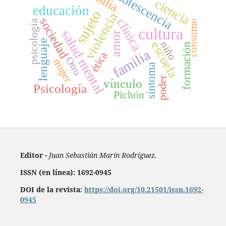
adolescencia
ciencia
educación
sujeto
violencia
sociedad
clínica
consumo
psicología
cultura
salud mental
amor
lenguaje
escuela
niño
formación
familia
ética
Otro
mujer
síntoma
poder
vínculo
Psicología
Pichón
Editor -
Juan Sebastián Marín Rodríguez.
ISSN (en línea): 1692-0945
DOI de la revista:
https://doi.org/10.21501/issn.1692-
0945