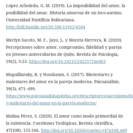
López Arboleda, G. M. (2019). La imposibilidad del amor, la
posibilidad del amar. Historia amorosa de un loco-asesino.
Universidad Pontificia Bolivariana.
http://hdl.handle.net/20.500.11912/4564
Merlyn Sacoto, M. F., Jayo, L. y Moreta Herrera, R. (2020).
Percepciones sobre amor, compromiso, fidelidad y pareja
en jóvenes universitarios de Quito. Revista de Psicología,
19(2), 3-23.
https://doi.org/10.24215/2422572xe063
Moguillansky, R. y Nussbaum, S. (2017). Bienestares y
malestares del amor en la pareja moderna. Psicoanálisis,
39(3), 471–499.
https://www.psicoanalisisapdeba.org/descriptores/narcisismo/bi
y-malestares-del-amor-en-la-pareja-moderna/
Molina Pérez, S. (2020). El amor como modo primordial de
la existencia. Cuestiones Teológicas. Revista científica,
47(108), 155-166.
http://doi.org/10.18566/cueteo.v47n108.a09