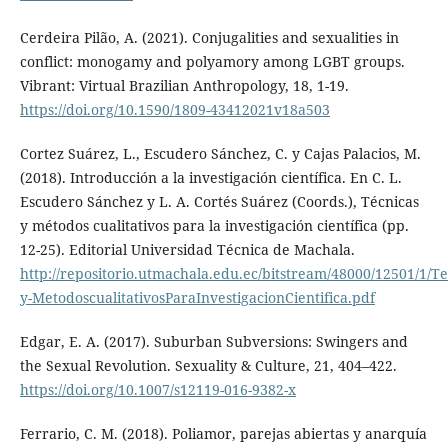
Cerdeira Pilão, A. (2021). Conjugalities and sexualities in
conflict: monogamy and polyamory among LGBT groups.
Vibrant: Virtual Brazilian Anthropology, 18, 1-19.
https://doi.org/10.1590/1809-43412021v18a503
Cortez Suárez, L., Escudero Sánchez, C. y Cajas Palacios, M.
(2018). Introducción a la investigación científica. En C. L.
Escudero Sánchez y L. A. Cortés Suárez (Coords.), Técnicas
y métodos cualitativos para la investigación científica (pp.
12-25). Editorial Universidad Técnica de Machala.
http://repositorio.utmachala.edu.ec/bitstream/48000/12501/1/Te
y-MetodoscualitativosParaInvestigacionCientifica.pdf
Edgar, E. A. (2017). Suburban Subversions: Swingers and
the Sexual Revolution. Sexuality & Culture, 21, 404–422.
https://doi.org/10.1007/s12119-016-9382-x
Ferrario, C. M. (2018). Poliamor, parejas abiertas y anarquía