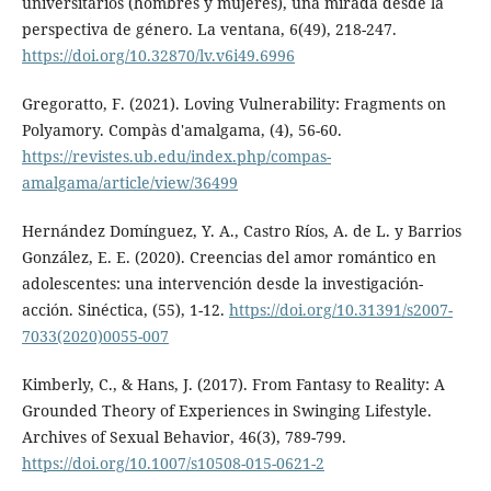
universitarios (hombres y mujeres), una mirada desde la
perspectiva de género. La ventana, 6(49), 218-247.
https://doi.org/10.32870/lv.v6i49.6996
Gregoratto, F. (2021). Loving Vulnerability: Fragments on
Polyamory. Compàs d'amalgama, (4), 56-60.
https://revistes.ub.edu/index.php/compas-
amalgama/article/view/36499
Hernández Domínguez, Y. A., Castro Ríos, A. de L. y Barrios
González, E. E. (2020). Creencias del amor romántico en
adolescentes: una intervención desde la investigación-
acción. Sinéctica, (55), 1-12.
https://doi.org/10.31391/s2007-
7033(2020)0055-007
Kimberly, C., & Hans, J. (2017). From Fantasy to Reality: A
Grounded Theory of Experiences in Swinging Lifestyle.
Archives of Sexual Behavior, 46(3), 789-799.
https://doi.org/10.1007/s10508-015-0621-2