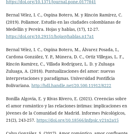
https://doi.org/10.1371/journal.pone.0177841
Bernal Vélez, I. C., Ospina Botero, M. y Rincón Ramírez, C.
(2019). Poliamor. Estudio en las ciudades colombianas de
Medellín y Pereira. Hojas y hablas, (17), 12-27.
https://doi.org/10.29151/hojasyhablas.n17a1
Bernal Vélez, I. C., Ospina Botero, M., Álvarez Posada, I.,
Cardona González, Y. P., Múnera, D. C., Ortiz Villegas, L. F.,
Rincón Ramírez, C., Villada Rodríguez, L. D. y Zuluaga
Zuluaga, A. (2018). Puntualizaciones del amor: nuevas
interpretaciones y paradigmas. Universidad Pontificia
Bolivariana.
http://hdl.handle.net/20.500.11912/8222
Bonilla Algovia, E. y Rivas Rivero, E. (2021). Creencias sobre
el amor romántico y las relaciones íntimas: implicaciones en
jóvenes de la Comunidad de Madrid. Informes Psicológicos,
21(2), 243-257.
https://doi.org/10.18566/infpsic.v21n2a15
Calvo González, S. (2017). Amor romántico, amor confluente