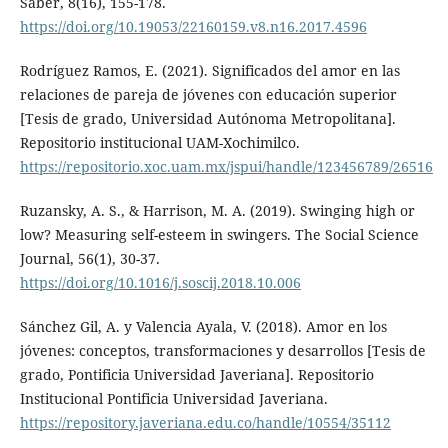
Saber, 8(16), 155-178.
https://doi.org/10.19053/22160159.v8.n16.2017.4596
Rodríguez Ramos, E. (2021). Significados del amor en las
relaciones de pareja de jóvenes con educación superior
[Tesis de grado, Universidad Autónoma Metropolitana].
Repositorio institucional UAM-Xochimilco.
https://repositorio.xoc.uam.mx/jspui/handle/123456789/26516
Ruzansky, A. S., & Harrison, M. A. (2019). Swinging high or
low? Measuring self-esteem in swingers. The Social Science
Journal, 56(1), 30-37.
https://doi.org/10.1016/j.soscij.2018.10.006
Sánchez Gil, A. y Valencia Ayala, V. (2018). Amor en los
jóvenes: conceptos, transformaciones y desarrollos [Tesis de
grado, Pontificia Universidad Javeriana]. Repositorio
Institucional Pontificia Universidad Javeriana.
https://repository.javeriana.edu.co/handle/10554/35112