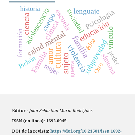
historia
adolescencia
lenguaje
sociedad
escuela
Psicología
cuerpo
ciencia
clínica
educación
vínculo
formación
salud mental
familia
ética
subjetividad
cultura
violencia
amor
poder
Familia
síntoma
sujeto
Pichón
guerra
Otro
mujer
Editor -
Juan Sebastián Marín Rodríguez.
ISSN (en línea): 1692-0945
DOI de la revista:
https://doi.org/10.21501/issn.1692-