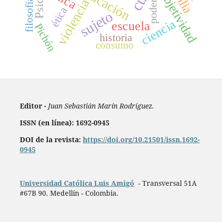
educación
subjetividad
violencia
filosofía
poder
ética
sujeto
ciencia
escuela
Pichón
historia
consumo
Editor -
Juan Sebastián Marín Rodríguez.
ISSN (en línea): 1692-0945
DOI de la revista:
https://doi.org/10.21501/issn.1692-
0945
Universidad Católica Luis Amigó
- Transversal 51A
#67B 90. Medellín - Colombia.