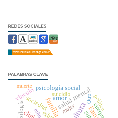
REDES SOCIALES
PALABRAS CLAVE
muerte
psicología social
salud mental
vínculo
suicidio
política
Otro
sociedad
amor
familia
Psicología
cultura
cuerpo
mujer
Familia
niño
clínica