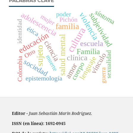
PALABRAS CLAVE
síntoma
adolescencia
poder
violencia
subjetividad
mujer
Pichón
identidad
familia
ética
cultura
educación
salud mental
ciencia
escuela
sujeto
Familia
Otro
sexualidad
vínculo
clínica
muerte
lenguaje
Colombia
sociedad
cuerpo
amor
guerra
epistemología
Editor -
Juan Sebastián Marín Rodríguez.
ISSN (en línea): 1692-0945