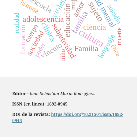
salud mental
violencia
mujer
escuela
historia
sujeto
amor
suicidio
educación
familia
realidad
adolescencia
clínica
subjetividad
ciencia
cuerpo
formación
cultura
muerte
sociedad
lenguaje
vínculo
poder
ética
Familia
niño
Editor -
Juan Sebastián Marín Rodríguez.
ISSN (en línea): 1692-0945
DOI de la revista:
https://doi.org/10.21501/issn.1692-
0945