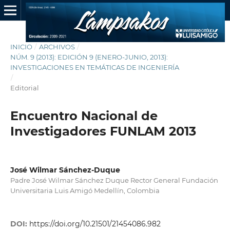
INICIO
/
ARCHIVOS
/
NÚM. 9 (2013): EDICIÓN 9 (ENERO-JUNIO, 2013):
INVESTIGACIONES EN TEMÁTICAS DE INGENIERÍA
/
Editorial
Encuentro Nacional de
Investigadores FUNLAM 2013
José Wilmar Sánchez-Duque
Padre José Wilmar Sánchez Duque Rector General Fundación
Universitaria Luis Amigó Medellín, Colombia
DOI:
https://doi.org/10.21501/21454086.982