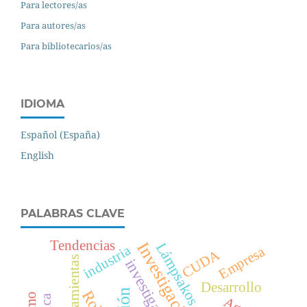
Para lectores/as
Para autores/as
Para bibliotecarios/as
IDIOMA
Español (España)
English
PALABRAS CLAVE
Tendencias
Investigación
Lámpsakos
industria
Empresa
CUDA
herramientas
investigación
Desarrollo