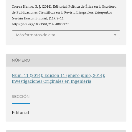
Correa-Henao, G. J. (2014). Editorial: Política de Ética en la Escritura
de Publicaciones Científicas en la Revista Lámpsakos.
Lámpsakos
(revista Descontinuada)
, (11), 9–11.
https://doi.org/10.21501/21454086.977
Más formatos de cita
NÚMERO
Núm. 11 (2014): Edición 11 (enero-junio, 2014):
Investigaciones Originales en Ingeniería
SECCIÓN
Editorial