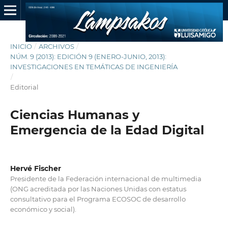
INICIO
/
ARCHIVOS
/
NÚM. 9 (2013): EDICIÓN 9 (ENERO-JUNIO, 2013):
INVESTIGACIONES EN TEMÁTICAS DE INGENIERÍA
/
Editorial
Ciencias Humanas y
Emergencia de la Edad Digital
Hervé Fischer
Presidente de la Federación internacional de multimedia
(ONG acreditada por las Naciones Unidas con estatus
consultativo para el Programa ECOSOC de desarrollo
económico y social).