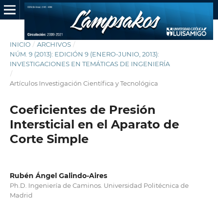
INICIO
/
ARCHIVOS
/
NÚM. 9 (2013): EDICIÓN 9 (ENERO-JUNIO, 2013):
INVESTIGACIONES EN TEMÁTICAS DE INGENIERÍA
/
Artículos Investigación Científica y Tecnológica
Coeficientes de Presión
Intersticial en el Aparato de
Corte Simple
Rubén Ángel Galindo-Aires
Ph.D. Ingeniería de Caminos. Universidad Politécnica de
Madrid