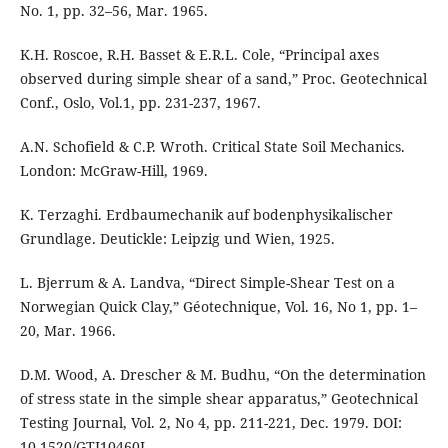
No. 1, pp. 32–56, Mar. 1965.
K.H. Roscoe, R.H. Basset & E.R.L. Cole, “Principal axes
observed during simple shear of a sand,” Proc. Geotechnical
Conf., Oslo, Vol.1, pp. 231-237, 1967.
A.N. Schofield & C.P. Wroth. Critical State Soil Mechanics.
London: McGraw-Hill, 1969.
K. Terzaghi. Erdbaumechanik auf bodenphysikalischer
Grundlage. Deutickle: Leipzig und Wien, 1925.
L. Bjerrum & A. Landva, “Direct Simple-Shear Test on a
Norwegian Quick Clay,” Géotechnique, Vol. 16, No 1, pp. 1–
20, Mar. 1966.
D.M. Wood, A. Drescher & M. Budhu, “On the determination
of stress state in the simple shear apparatus,” Geotechnical
Testing Journal, Vol. 2, No 4, pp. 211-221, Dec. 1979. DOI:
10.1520/GTJ10460J