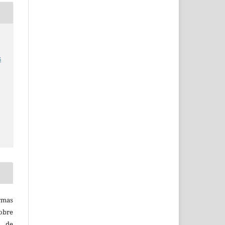
s
rmas
obre
s de