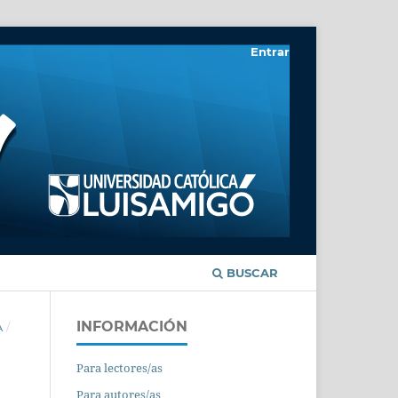
Entrar
BUSCAR
INFORMACIÓN
A
/
Para lectores/as
Para autores/as