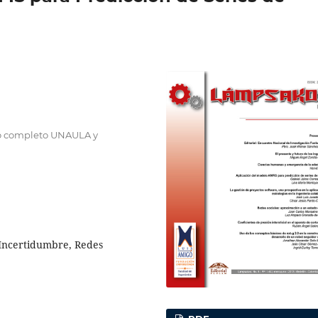
po completo UNAULA y
 Incertidumbre, Redes