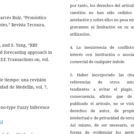
por tanto, los derechos del artícu
cuestión no han sido cedidos
arcés Ruiz, “Pronóstico
antelación y sobre ellos no pesa n
ntes,” Revista Tecnura,
gravamen ni limitación en su u
utilización.
, and S. Yang, “RBF
4. La inexistencia de conflict
d forecasting approach in
interés con institución o asocia
EE Transactions on, vol.
comercial de cualquier índole.
5. Haber incorporado las cit
de tiempo: una revisión
referencias de otros auto
idad de Medellín, vol. 7,
tendientes a evitar el plagio
consecuencia, afirmo que de
publicado el artículo, no se vio
eno-type Fuzzy Inference
derechos de autor, de propi
intelectual o de privacidad de terc
ml
Así mismo, de ser necesario, ex
forma de evidenciar los perm