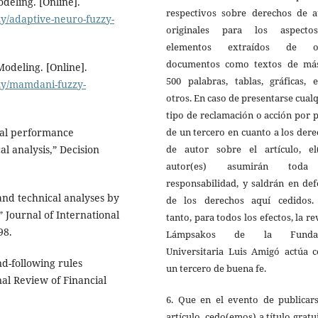
eling. [Online].
respectivos sobre derechos de a
y/adaptive-neuro-fuzzy-
originales para los aspect
elementos extraídos de o
documentos como textos de má
odeling. [Online].
500 palabras, tablas, gráficas, 
zy/mamdani-fuzzy-
otros. En caso de presentarse cual
tipo de reclamación o acción por 
de un tercero en cuanto a los der
ial performance
de autor sobre el artículo, el(
l analysis,” Decision
autor(es) asumirán toda
responsabilidad, y saldrán en de
and technical analyses by
de los derechos aquí cedidos.
 Journal of International
tanto, para todos los efectos, la re
98.
Lámpsakos de la Fundac
Universitaria Luis Amigó actúa 
nd-following rules
un tercero de buena fe.
nal Review of Financial
6. Que en el evento de publicars
artículo, cedo(emos) a título gratu