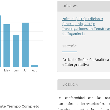
NÚMERO
Núm. 9 (2013): Edición 9
(enero-junio, 2013):
Investigaciones en Temática
de Ingeniería
SECCIÓN
Artículos Reflexión Analítica
e Interpretativa
LICENCIA
De conformidad con las no
nacionales e internacionales s
nte Tiempo Completo
derechos de autor, las política