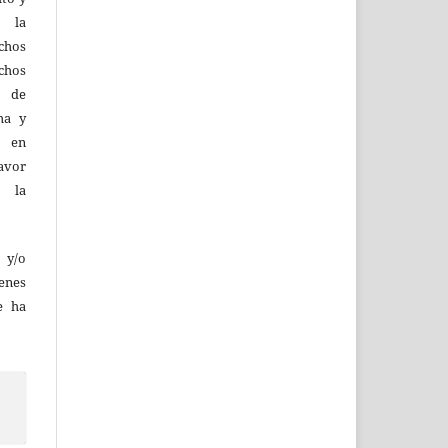
d la
hos
chos
y de
ma y
n en
favor
e la
 y/o
enes
e ha