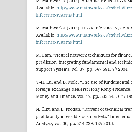
M. Mathworks. (2013). Adaptive Neuro-Fuzzy Mod
Available:
http://www.mathworks.es/es/help/fuzz
inference-systems.html
M. Mathworks. (2013). Fuzzy Inference System M
Available:
http://www.mathworks.es/es/help/fuz
inference-systems.html
M. Lam, “Neural network techniques for financ
prediction: integrating fundamental and technica
Support Systems, vol. 37, pp. 567-581, 9// 2004.
Y.-H. Lui and D. Mole, “The use of fundamental 
foreign exchange dealers: Hong Kong evidence,”
Money and Finance, vol. 17, pp. 535-545, 6/1/ 19
N. Ülkü and E. Prodan, “Drivers of technical tre
profitability in world stock markets,” Internatio
Analysis, vol. 30, pp. 214-229, 12// 2013.