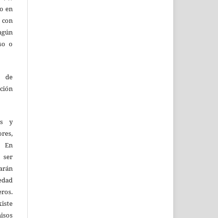
lo en
 con
ingún
so o
o de
ción
as y
res,
. En
 ser
larán
edad
eros.
iste
isos