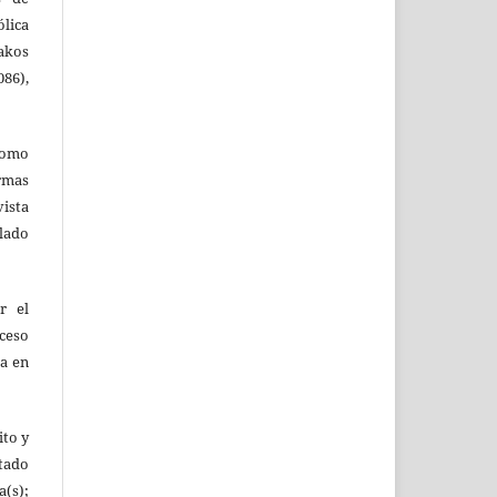
ólica
akos
86),
como
ormas
vista
ulado
r el
oceso
ta en
ito y
tado
(s);