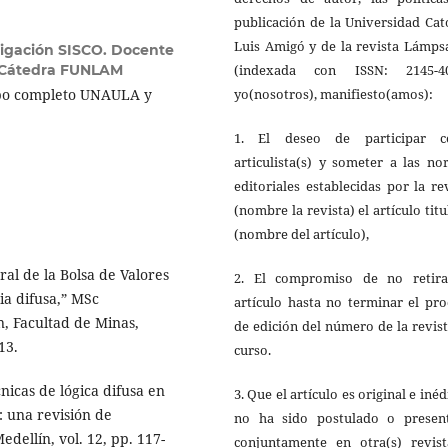
publicación de la Universidad Cat
Luis Amigó y de la revista Lámps
tigación SISCO. Docente
(indexada con ISSN: 2145-40
 Cátedra FUNLAM
yo(nosotros), manifiesto(amos):
mpo completo UNAULA y
1. El deseo de participar 
articulista(s) y someter a las n
editoriales establecidas por la re
(nombre la revista) el artículo tit
(nombre del artículo),
al de la Bolsa de Valores
2. El compromiso de no retira
a difusa,” MSc
artículo hasta no terminar el pr
n, Facultad de Minas,
de edición del número de la revis
13.
curso.
cnicas de lógica difusa en
3. Que el artículo es original e inéd
: una revisión de
no ha sido postulado o presen
edellín, vol. 12, pp. 117-
conjuntamente en otra(s) revista