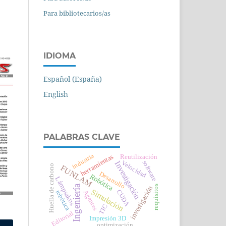
Para bibliotecarios/as
IDIOMA
Español (España)
English
PALABRAS CLAVE
industria
herramientas
Reutilización
software
Velocidad
Investigación
Huella de carbono
FUNLAM
Desarrollo
Robótica
Lámpsakos
Ingeniería
requisitos
investigación
Simulación
CUDA
robótica
Agentes
TIC
Editorial
Impresión 3D
optimización