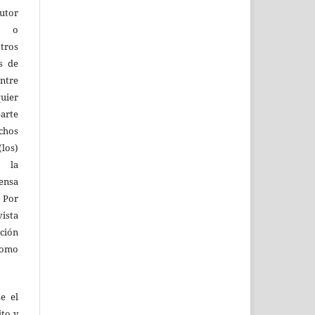
utor
os o
tros
s de
entre
quier
parte
echos
los)
 la
fensa
 Por
vista
ión
como
e el
ito y