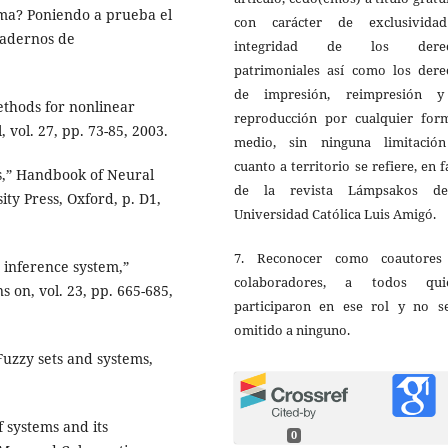
isma? Poniendo a prueba el
con carácter de exclusivida
Cuadernos de
integridad de los derec
patrimoniales así como los dere
de impresión, reimpresión 
thods for nonlinear
reproducción por cualquier for
 vol. 27, pp. 73-85, 2003.
medio, sin ninguna limitació
cuanto a territorio se refiere, en 
s,” Handbook of Neural
de la revista Lámpsakos d
ty Press, Oxford, p. D1,
Universidad Católica Luis Amigó.
7. Reconocer como coautores
 inference system,”
colaboradores, a todos qui
 on, vol. 23, pp. 665-685,
participaron en ese rol y no s
omitido a ninguno.
Fuzzy sets and systems,
f systems and its
0