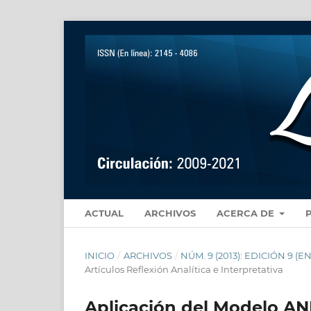
ACTUAL
ARCHIVOS
ACERCA DE
INICIO
/
ARCHIVOS
/
NÚM. 9 (2013): EDICIÓN 9 
Artículos Reflexión Analítica e Interpretativa
Aplicación del Modelo ANF