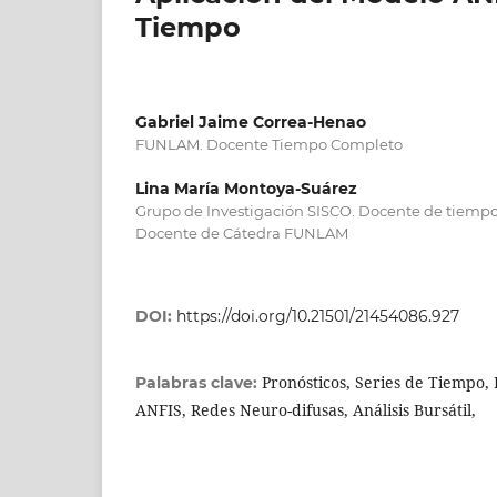
Tiempo
Gabriel Jaime Correa-Henao
FUNLAM. Docente Tiempo Completo
Lina María Montoya-Suárez
Grupo de Investigación SISCO. Docente de tiem
Docente de Cátedra FUNLAM
DOI:
https://doi.org/10.21501/21454086.927
Pronósticos, Series de Tiempo,
Palabras clave:
ANFIS, Redes Neuro-difusas, Análisis Bursátil,