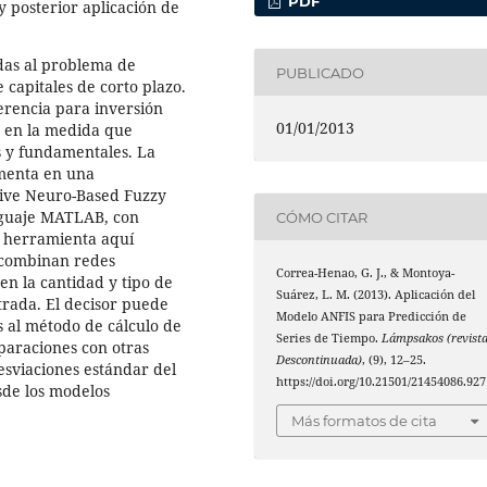
PDF
y posterior aplicación de
das al problema de
PUBLICADO
 capitales de corto plazo.
ferencia para inversión
01/01/2013
, en la medida que
s y fundamentales. La
amenta en una
ive Neuro-Based Fuzzy
enguaje MATLAB, con
CÓMO CITAR
La herramienta aquí
 combinan redes
Correa-Henao, G. J., & Montoya-
nen la cantidad y tipo de
Suárez, L. M. (2013). Aplicación del
trada. El decisor puede
Modelo ANFIS para Predicción de
as al método de cálculo de
Series de Tiempo.
Lámpsakos (revist
paraciones con otras
Descontinuada)
, (9), 12–25.
esviaciones estándar del
https://doi.org/10.21501/21454086.927
sde los modelos
Más formatos de cita