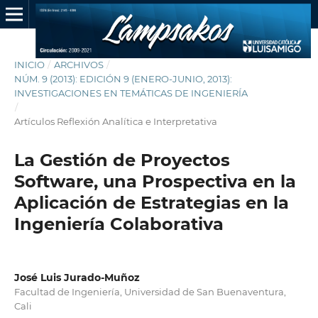
INICIO
/
ARCHIVOS
/
NÚM. 9 (2013): EDICIÓN 9 (ENERO-JUNIO, 2013):
INVESTIGACIONES EN TEMÁTICAS DE INGENIERÍA
/
Artículos Reflexión Analítica e Interpretativa
La Gestión de Proyectos
Software, una Prospectiva en la
Aplicación de Estrategias en la
Ingeniería Colaborativa
José Luis Jurado-Muñoz
Facultad de Ingeniería, Universidad de San Buenaventura,
Cali