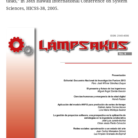
tasks,” in 38th Hawaii International Conference on System
Sciences, HICSS-38, 2005.