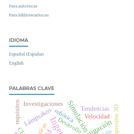
Para autores/as
Para bibliotecarios/as
IDIOMA
Español (España)
English
PALABRAS CLAVE
Simulación
requisitos
Investigaciones
Impresión 3D
Tendencias
Lámpsakos
robótica
Velocidad
Desarrollo
Investigación