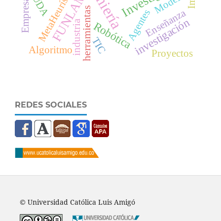
Ingeniería
MetaHeurísticas
CUDA
Modelo
FUNLAM
Empresa
herramientas
Enseñanza
Agentes
investigación
industria
Robótica
TIC
Algoritmo
Proyectos
REDES SOCIALES
© Universidad Católica Luis Amigó