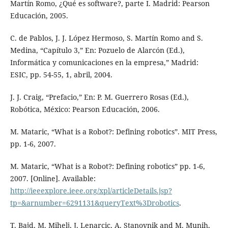
Martín Romo, ¿Qué es software?, parte I. Madrid: Pearson
Educación, 2005.
C. de Pablos, J. J. López Hermoso, S. Martín Romo and S.
Medina, “Capítulo 3,” En: Pozuelo de Alarcón (Ed.),
Informática y comunicaciones en la empresa,” Madrid:
ESIC, pp. 54-55, 1, abril, 2004.
J. J. Craig, “Prefacio,” En: P. M. Guerrero Rosas (Ed.),
Robótica, México: Pearson Educación, 2006.
M. Mataric, “What is a Robot?: Defining robotics”. MIT Press,
pp. 1-6, 2007.
M. Mataric, “What is a Robot?: Defining robotics” pp. 1-6,
2007. [Online]. Available:
http://ieeexplore.ieee.org/xpl/articleDetails.jsp?
tp=&arnumber=6291131&queryText%3Drobotics
.
T. Bajd, M. Mihelj, J. Lenarcic, A. Stanovnik and M. Munih,