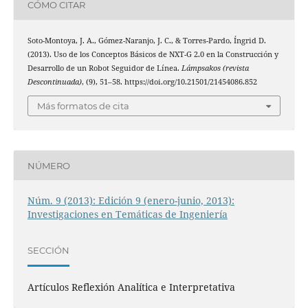
CÓMO CITAR
Soto-Montoya, J. A., Gómez-Naranjo, J. C., & Torres-Pardo, Íngrid D.
(2013). Uso de los Conceptos Básicos de NXT-G 2.0 en la Construcción y
Desarrollo de un Robot Seguidor de Línea.
Lámpsakos (revista
Descontinuada)
, (9), 51–58. https://doi.org/10.21501/21454086.852
Más formatos de cita
NÚMERO
Núm. 9 (2013): Edición 9 (enero-junio, 2013):
Investigaciones en Temáticas de Ingeniería
SECCIÓN
Artículos Reflexión Analítica e Interpretativa