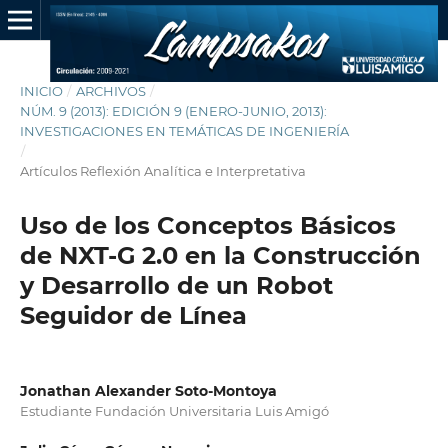
INICIO
/
ARCHIVOS
/
NÚM. 9 (2013): EDICIÓN 9 (ENERO-JUNIO, 2013):
INVESTIGACIONES EN TEMÁTICAS DE INGENIERÍA
/
Artículos Reflexión Analítica e Interpretativa
Uso de los Conceptos Básicos
de NXT-G 2.0 en la Construcción
y Desarrollo de un Robot
Seguidor de Línea
Jonathan Alexander Soto-Montoya
Estudiante Fundación Universitaria Luis Amigó