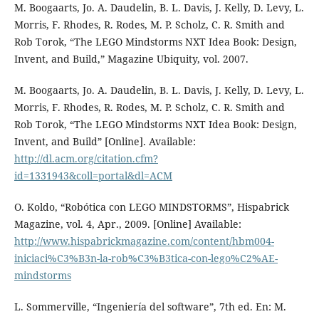
M. Boogaarts, Jo. A. Daudelin, B. L. Davis, J. Kelly, D. Levy, L.
Morris, F. Rhodes, R. Rodes, M. P. Scholz, C. R. Smith and
Rob Torok, “The LEGO Mindstorms NXT Idea Book: Design,
Invent, and Build,” Magazine Ubiquity, vol. 2007.
M. Boogaarts, Jo. A. Daudelin, B. L. Davis, J. Kelly, D. Levy, L.
Morris, F. Rhodes, R. Rodes, M. P. Scholz, C. R. Smith and
Rob Torok, “The LEGO Mindstorms NXT Idea Book: Design,
Invent, and Build” [Online]. Available:
http://dl.acm.org/citation.cfm?
id=1331943&coll=portal&dl=ACM
O. Koldo, “Robótica con LEGO MINDSTORMS”, Hispabrick
Magazine, vol. 4, Apr., 2009. [Online] Available:
http://www.hispabrickmagazine.com/content/hbm004-
iniciaci%C3%B3n-la-rob%C3%B3tica-con-lego%C2%AE-
mindstorms
L. Sommerville, “Ingeniería del software”, 7th ed. En: M.