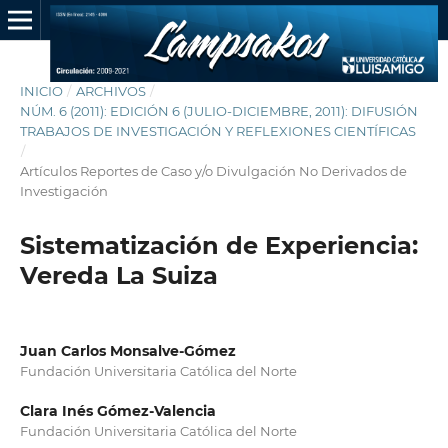
INICIO
/
ARCHIVOS
/
NÚM. 6 (2011): EDICIÓN 6 (JULIO-DICIEMBRE, 2011): DIFUSIÓN
TRABAJOS DE INVESTIGACIÓN Y REFLEXIONES CIENTÍFICAS
/
Artículos Reportes de Caso y/o Divulgación No Derivados de
Investigación
Sistematización de Experiencia:
Vereda La Suiza
Juan Carlos Monsalve-Gómez
Fundación Universitaria Católica del Norte
Clara Inés Gómez-Valencia
Fundación Universitaria Católica del Norte