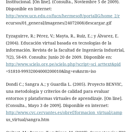
Institucional. [On line]. (Consulta., Noviembre 5 de 2009).
Disponible en Internet:
http://www.ucn.edu.co/fucn/hermesoft/portalIG/home_2/r
ecursos/01_general/imagenes/24072008/descargar.gif
Eyzaguirre, R.; Pérez, V.; Mayta, R., Ruiz, E.; y Álvarez, E.
(2004). Educación virtual basada en tecnologías de la
información. Revista de la facultad de Ingeniería Industrial,
7(2), 58-69. Consulta: Junio 20 de 2009. Disponible en:
http://www.scielo.org.pe/scielo.php?script=sci_arttext&pid
=S1810-99932004000200010&lng=es&nrm=iso
Dondi C.; Sangra A.; y Guardia L. (2005). Proyecto BENVIC,
una metodología y criterios de calidad para evaluar
entornos y plataformas virtuales de aprendizaje. [On line].
(Consulta., Mayo 3 de 2009]. Disponible en internet:
http://www.cvc.cervantes.es/obref/formacion_virtual/camp
us_virtual/sangra.htm