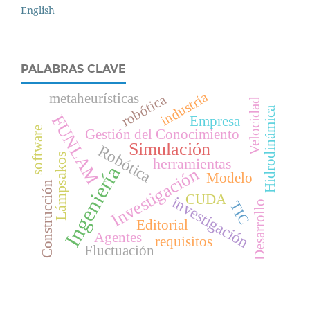
English
PALABRAS CLAVE
industria
metaheurísticas
robótica
Velocidad
Hidrodinámica
FUNLAM
Empresa
software
Gestión del Conocimiento
Simulación
Robótica
Lámpsakos
herramientas
Ingeniería
Investigación
Modelo
Construcción
CUDA
investigación
Desarrollo
TIC
Editorial
Agentes
requisitos
Fluctuación