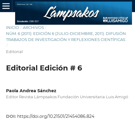
INICIO
/
ARCHIVOS
/
NÚM. 6 (2011): EDICIÓN 6 (JULIO-DICIEMBRE, 2011): DIFUSIÓN
TRABAJOS DE INVESTIGACIÓN Y REFLEXIONES CIENTÍFICAS
/
Editorial
Editorial Edición # 6
Paola Andrea Sánchez
Editor Revista Lámpsakos Fundación Universitaria Luis Amigó
DOI:
https://doi.org/10.21501/21454086.824