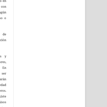
lo en
 con
ingún
so o
o de
ción
as y
res,
. En
 ser
larán
edad
eros.
iste
isos