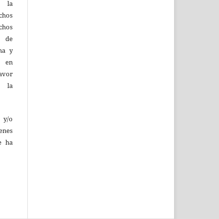
d la
hos
chos
y de
ma y
n en
favor
e la
 y/o
enes
e ha