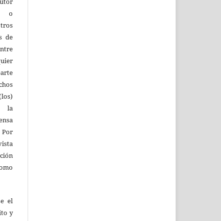
utor
os o
tros
s de
entre
quier
parte
echos
los)
 la
fensa
 Por
vista
ión
como
e el
ito y