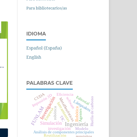
Para bibliotecarios/as
IDIOMA
Español (España)
English
PALABRAS CLAVE
CUDA
Eficiencia
Impresión 3D
Editorial
Investigación
software
Huella de carbono
MetaHeurísticas
Lámpsakos
herramientas
FUNLAM
robótica
Robótica
Empresa
Agentes
TIC
Simulación
Ingeniería
investigación
Modelo
Análisis de componentes principales
Reutilización
requisitos