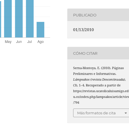
PUBLICADO
01/13/2010
CÓMO CITAR
Serna-Montoya, E. (2010). Páginas
Preliminares e Informativas.
Lámpsakos (revista Descontinuada)
,
(3), 1–4. Recuperado a partir de
https://revistas.ucatolicaluisamigo.ed
u.co/index.php/lampsakos/article/vie
/794
Más formatos de cita