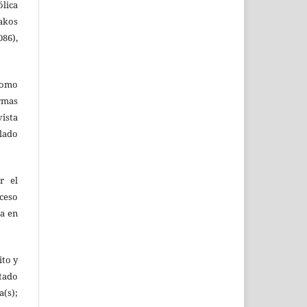
ólica
akos
86),
como
ormas
vista
ulado
r el
oceso
ta en
ito y
tado
(s);