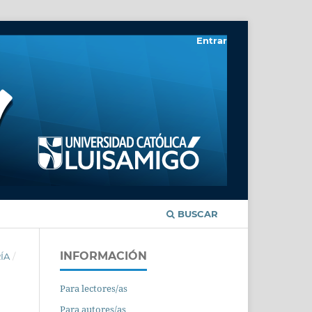
Entrar
BUSCAR
INFORMACIÓN
ÍA
/
Para lectores/as
Para autores/as