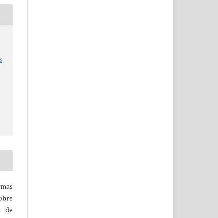
s
rmas
obre
s de