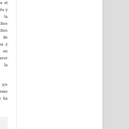
e el
ito y
d la
hos
chos
y de
ma y
n en
favor
e la
 y/o
enes
e ha