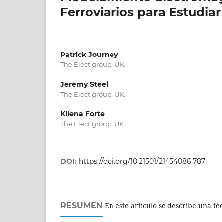
Ferroviarios para Estudia
Patrick Journey
The Elect group, UK.
Jeremy Steel
The Elect group, UK.
Kilena Forte
The Elect group, UK.
DOI:
https://doi.org/10.21501/21454086.787
RESUMEN
En este artículo se describe una té