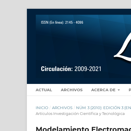
ACTUAL
ARCHIVOS
ACERCA DE
INICIO
/
ARCHIVOS
/
NÚM. 3 (2010): EDICIÓN 3 
Artículos Investigación Científica y Tecnológica
Modelamiento Electromagn