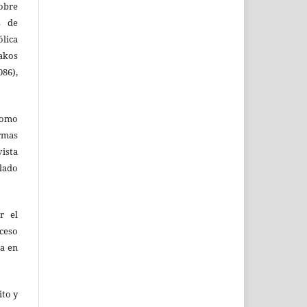
obre
s de
ólica
akos
86),
como
ormas
vista
ulado
r el
oceso
ta en
ito y