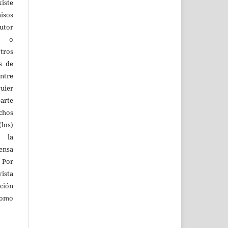
iste
isos
utor
os o
tros
s de
entre
quier
parte
echos
los)
 la
fensa
 Por
vista
ión
como