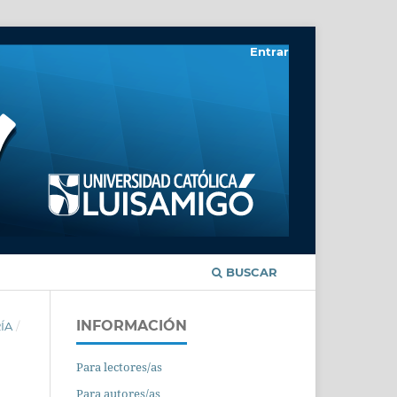
Entrar
BUSCAR
INFORMACIÓN
ÍA
/
Para lectores/as
Para autores/as