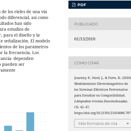
PDF
 de los rieles de una vía
do diferencial, así como
sultados han sido
PUBLICADO
ara estudios de
, para el diseño y la
01/13/2010
de señalización. El modelo
ientos de los parámetros
ar la frecuencia. Los
tancia- dependen
CÓMO CITAR
no pueden ser
eramente
Journey, P., Steel, J., & Forte, K. (2010)
Modelamiento Electromagnético de
los Sistemas Eléctricos Ferroviarios
para Estudiar su Compatibilidad.
Lámpsakos (revista Descontinuada)
,
(3), 42–47.
https://doi.org/10.21501/21454086.787
Más formatos de cita