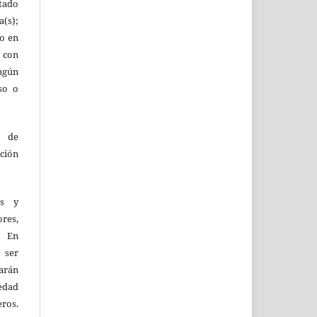
tado
(s);
lo en
 con
ingún
so o
o de
ción
as y
res,
. En
 ser
larán
edad
eros.