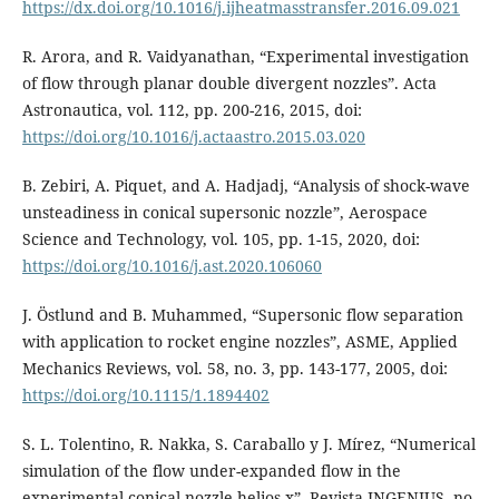
https://dx.doi.org/10.1016/j.ijheatmasstransfer.2016.09.021
R. Arora, and R. Vaidyanathan, “Experimental investigation
of flow through planar double divergent nozzles”. Acta
Astronautica, vol. 112, pp. 200-216, 2015, doi:
https://doi.org/10.1016/j.actaastro.2015.03.020
B. Zebiri, A. Piquet, and A. Hadjadj, “Analysis of shock-wave
unsteadiness in conical supersonic nozzle”, Aerospace
Science and Technology, vol. 105, pp. 1-15, 2020, doi:
https://doi.org/10.1016/j.ast.2020.106060
J. Östlund and B. Muhammed, “Supersonic flow separation
with application to rocket engine nozzles”, ASME, Applied
Mechanics Reviews, vol. 58, no. 3, pp. 143-177, 2005, doi:
https://doi.org/10.1115/1.1894402
S. L. Tolentino, R. Nakka, S. Caraballo y J. Mírez, “Numerical
simulation of the flow under-expanded flow in the
experimental conical nozzle helios-x”, Revista INGENIUS, no.