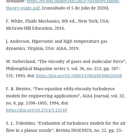
Available:
https://go-pdf.online/out/2BE079D/ansys-fluent-
theory-guide.pdf
, [consultado el 5 de julio de 2020].
F. White, Fluids Mechanics, 8th ed., New York, USA:
McGraw-Hill Education, 2016.
J. Anderson, Hipersonic and high temperature gas
dynamics, Virginia, USA: AIAA, 2019.
W. Sutherland, “The viscosity of gases and molecular force”,
Philosophical Magazine series 5, vol. 36, no. 223, pp. 507–
531, 1893, doi:
https://doi.org/10.1080/14786449308620508
F. R. Menter, “Two equation eddy-viscosity turbulence
models for engineering applications”, AIAA Journal, vol. 32,
no. 8, pp. 1598–1605, 1994, doi:
https://doi.org/10.2514/3.12149
S. L. Tolentino, “Evaluation of turbulence models for the air
flow in a planar nozzle”, Revista INGENIUS, no. 22, pp. 25–