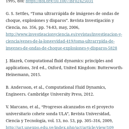
1995, doi:
https://doi.org/10.1007/BF02425031
G. S. Settles, “Toma ultrarrápida de imágenes de ondas de
choque, explosiones y disparos”. Revista Investigación y
Ciencia, no. 356, pp. 74-83, may, 2006,
http://www.investigacionyciencia.es/revistas/investigacion-y-
ciencia/genes-de-la-longevidad-419/toma-ultrarrpida-de-
imgenes-de-ondas-de-choque-explosiones-y-disparos-5828
J. Blazek, Computational fluid dynamics: principles and
applications, 3rd ed., Oxford, United Kingdom: Butterworth-
Heinemann, 2015.
B. Andersson, et al., Computational Fluid Dynamics,
Engineers. Cambridge University Press, 2012.
V. Marcano, et al., “Progresos alcanzados en el proyecto
universitario cohete sonda ULA”, Revista Universidad,
Ciencia y Tecnología, vol. 13, no. 53, pp. 305–316, 2009,
http://uct.unexpo.edu.ve/index.php/uct/article/view/109