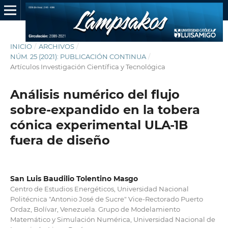
INICIO
/
ARCHIVOS
/
NÚM. 25 (2021): PUBLICACIÓN CONTINUA
/
Artículos Investigación Científica y Tecnológica
Análisis numérico del flujo
sobre-expandido en la tobera
cónica experimental ULA-1B
fuera de diseño
San Luis Baudilio Tolentino Masgo
Centro de Estudios Energéticos, Universidad Nacional
Politécnica "Antonio José de Sucre" Vice-Rectorado Puerto
Ordaz, Bolívar, Venezuela. Grupo de Modelamiento
Matemático y Simulación Numérica, Universidad Nacional de