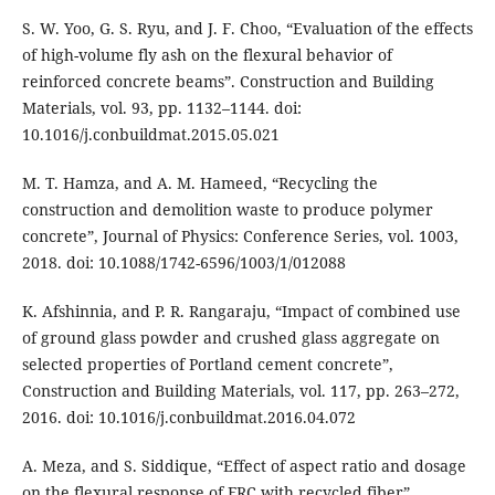
S. W. Yoo, G. S. Ryu, and J. F. Choo, “Evaluation of the effects
of high-volume fly ash on the flexural behavior of
reinforced concrete beams”. Construction and Building
Materials, vol. 93, pp. 1132–1144. doi:
10.1016/j.conbuildmat.2015.05.021
M. T. Hamza, and A. M. Hameed, “Recycling the
construction and demolition waste to produce polymer
concrete”, Journal of Physics: Conference Series, vol. 1003,
2018. doi: 10.1088/1742-6596/1003/1/012088
K. Afshinnia, and P. R. Rangaraju, “Impact of combined use
of ground glass powder and crushed glass aggregate on
selected properties of Portland cement concrete”,
Construction and Building Materials, vol. 117, pp. 263–272,
2016. doi: 10.1016/j.conbuildmat.2016.04.072
A. Meza, and S. Siddique, “Effect of aspect ratio and dosage
on the flexural response of FRC with recycled fiber”,