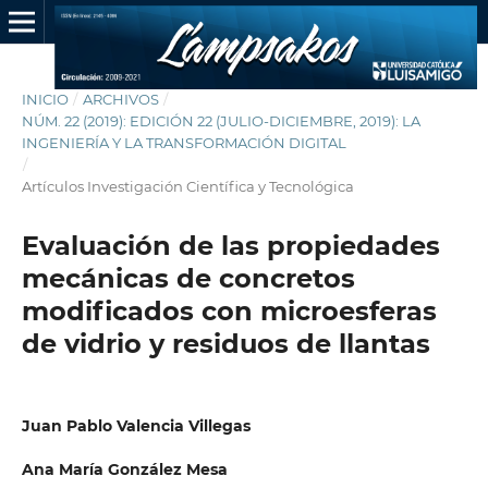
INICIO
/
ARCHIVOS
/
NÚM. 22 (2019): EDICIÓN 22 (JULIO-DICIEMBRE, 2019): LA
INGENIERÍA Y LA TRANSFORMACIÓN DIGITAL
/
Artículos Investigación Científica y Tecnológica
Evaluación de las propiedades
mecánicas de concretos
modificados con microesferas
de vidrio y residuos de llantas
Juan Pablo Valencia Villegas
Ana María González Mesa