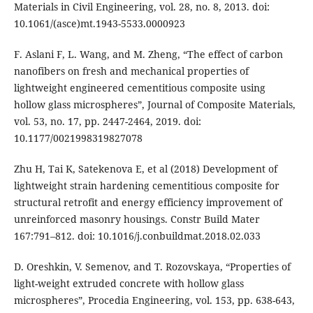
Materials in Civil Engineering, vol. 28, no. 8, 2013. doi:
10.1061/(asce)mt.1943-5533.0000923
F. Aslani F, L. Wang, and M. Zheng, “The effect of carbon
nanofibers on fresh and mechanical properties of
lightweight engineered cementitious composite using
hollow glass microspheres”, Journal of Composite Materials,
vol. 53, no. 17, pp. 2447-2464, 2019. doi:
10.1177/0021998319827078
Zhu H, Tai K, Satekenova E, et al (2018) Development of
lightweight strain hardening cementitious composite for
structural retrofit and energy efficiency improvement of
unreinforced masonry housings. Constr Build Mater
167:791–812. doi: 10.1016/j.conbuildmat.2018.02.033
D. Oreshkin, V. Semenov, and T. Rozovskaya, “Properties of
light-weight extruded concrete with hollow glass
microspheres”, Procedia Engineering, vol. 153, pp. 638-643,