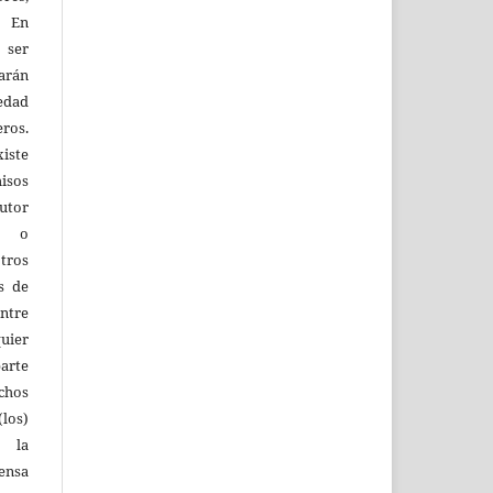
. En
 ser
larán
edad
eros.
iste
isos
utor
os o
tros
s de
entre
quier
parte
echos
los)
 la
fensa