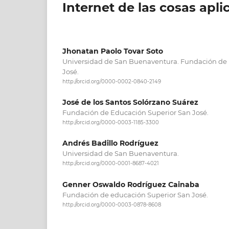
Internet de las cosas apli
Jhonatan Paolo Tovar Soto
Universidad de San Buenaventura. Fundación de
José.
http://orcid.org/0000-0002-0840-2149
José de los Santos Solórzano Suárez
Fundación de Educación Superior San José.
http://orcid.org/0000-0003-1185-3300
Andrés Badillo Rodríguez
Universidad de San Buenaventura.
http://orcid.org/0000-0001-8687-4021
Genner Oswaldo Rodríguez Cainaba
Fundación de educación Superior San José.
http://orcid.org/0000-0003-0878-8608