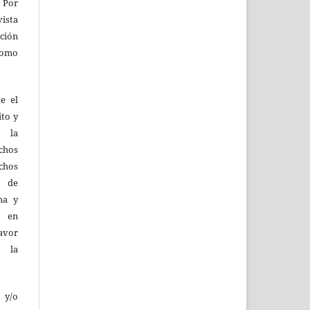
 Por
vista
ión
como
e el
ito y
d la
hos
chos
y de
ma y
n en
favor
e la
 y/o