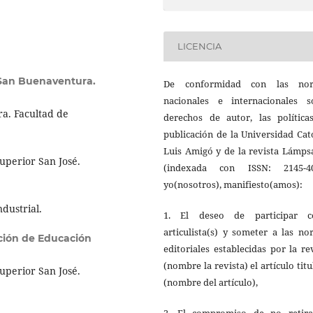
LICENCIA
San Buenaventura.
De conformidad con las no
nacionales e internacionales s
a. Facultad de
derechos de autor, las política
publicación de la Universidad Cat
Luis Amigó y de la revista Lámps
uperior San José.
(indexada con ISSN: 2145-40
yo(nosotros), manifiesto(amos):
dustrial.
1. El deseo de participar 
articulista(s) y someter a las n
ión de Educación
editoriales establecidas por la re
(nombre la revista) el artículo tit
uperior San José.
(nombre del artículo),
2. El compromiso de no retira