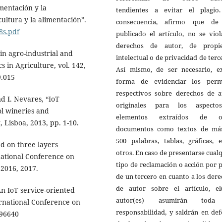
mentación y la
tendientes a evitar el plagio
cultura y la alimentación”.
consecuencia, afirmo que de
8s.pdf
publicado el artículo, no se vio
derechos de autor, de propi
 in agro-industrial and
intelectual o de privacidad de terc
 in Agriculture, vol. 142,
Así mismo, de ser necesario, ex
9.015
forma de evidenciar los perm
respectivos sobre derechos de a
d I. Nevares, “IoT
originales para los aspect
l wineries and
elementos extraídos de o
Lisboa, 2013, pp. 1-10.
documentos como textos de má
500 palabras, tablas, gráficas, 
ed on three layers
otros. En caso de presentarse cual
national Conference on
tipo de reclamación o acción por 
2016, 2017.
de un tercero en cuanto a los der
de autor sobre el artículo, el(
An IoT service-oriented
autor(es) asumirán toda
ernational Conference on
responsabilidad, y saldrán en de
996640