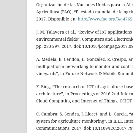
Organización de las Naciones Unidas para la Ali
Agricultura (FAO), “El estado mundial de la agri
2017. Disponible en:
http://www.fao.org/3/a-I765
J. M. Talavera et al., “Review of IoT applications
environmental fields”, Computers and Electronics
pp. 283-297, 2017. doi: 10.1016/j.compag.2017.0
A. Medela, B. Cendón, L. González, R. Crespo, an
multiplatform networking to monitor and contro
vineyards”, in Future Network & Mobile Summit, 
F. Bing, “The research of IOT of agriculture bas
architecture”, in Proceedings of 2016 2nd Inter
Cloud Computing and Internet of Things, CCIOT 
C. Cambra, S. Sendra, J. Lloret, and L. Garcia, “
system for agriculture monitoring”, in IEEE Int
Communications, 2017. doi: 10.1109/ICC.2017.7