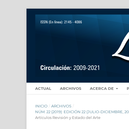
ACTUAL
ARCHIVOS
ACERCA DE
INICIO
/
ARCHIVOS
/
NÚM. 22 (2019): EDICIÓN 22 (JULIO-DICIEMBRE, 
Artículos Revisión y Estado del Arte