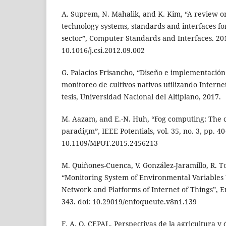
A. Suprem, N. Mahalik, and K. Kim, “A review on
technology systems, standards and interfaces fo
sector”, Computer Standards and Interfaces. 201
10.1016/j.csi.2012.09.002
G. Palacios Frisancho, “Diseño e implementación
monitoreo de cultivos nativos utilizando Interne
tesis, Universidad Nacional del Altiplano, 2017.
M. Aazam, and E.-N. Huh, “Fog computing: The c
paradigm”, IEEE Potentials, vol. 35, no. 3, pp. 40
10.1109/MPOT.2015.2456213
M. Quiñones-Cuenca, V. González-Jaramillo, R. T
“Monitoring System of Environmental Variables 
Network and Platforms of Internet of Things”, 
343. doi: 10.29019/enfoqueute.v8n1.139
F. A. O. CEPAL, Perspectivas de la agricultura y 