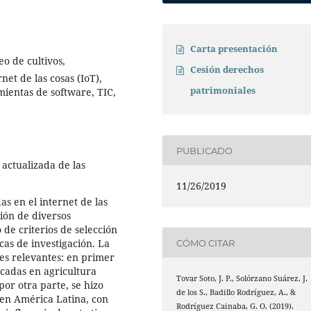
Carta presentación
eo de cultivos,
Cesión derechos
et de las cosas (IoT),
patrimoniales
mientas de software, TIC,
PUBLICADO
 actualizada de las
11/26/2019
s en el internet de las
ción de diversos
de criterios de selección
as de investigación. La
CÓMO CITAR
res relevantes: en primer
licadas en agricultura
Tovar Soto, J. P., Solórzano Suárez, J.
or otra parte, se hizo
de los S., Badillo Rodríguez, A., &
 en América Latina, con
Rodríguez Cainaba, G. O. (2019).