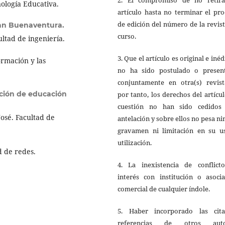
ología Educativa.
artículo hasta no terminar el pr
de edición del número de la revis
an Buenaventura.
curso.
ltad de ingeniería.
3. Que el artículo es original e inéd
ormación y las
no ha sido postulado o presen
conjuntamente en otra(s) revista
ión de educación
por tanto, los derechos del artícu
cuestión no han sido cedidos
osé. Facultad de
antelación y sobre ellos no pesa n
gravamen ni limitación en su u
utilización.
d de redes.
4. La inexistencia de conflict
interés con institución o asocia
comercial de cualquier índole.
5. Haber incorporado las cit
referencias de otros auto