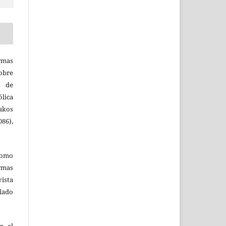
rmas
obre
s de
ólica
akos
86),
como
ormas
vista
ulado
r el