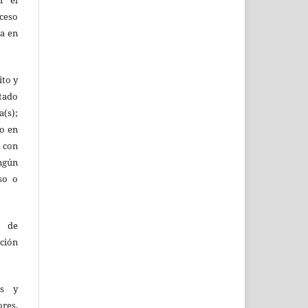
oceso
ta en
ito y
tado
(s);
lo en
 con
ingún
so o
o de
ción
as y
res,