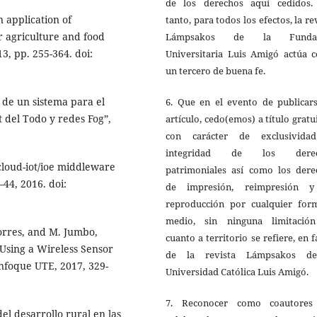
de los derechos aquí cedidos.
 application of
tanto, para todos los efectos, la re
r agriculture and food
Lámpsakos de la Fundac
3, pp. 255-364. doi:
Universitaria Luis Amigó actúa 
un tercero de buena fe.
 de un sistema para el
6. Que en el evento de publicars
t del Todo y redes Fog”,
artículo, cedo(emos) a título gratu
con carácter de exclusivida
integridad de los derec
loud-iot/ioe middleware
patrimoniales así como los dere
–44, 2016. doi:
de impresión, reimpresión 
reproducción por cualquier for
medio, sin ninguna limitació
orres, and M. Jumbo,
cuanto a territorio se refiere, en 
Using a Wireless Sensor
de la revista Lámpsakos d
Enfoque UTE, 2017, 329-
Universidad Católica Luis Amigó.
7. Reconocer como coautores
del desarrollo rural en las