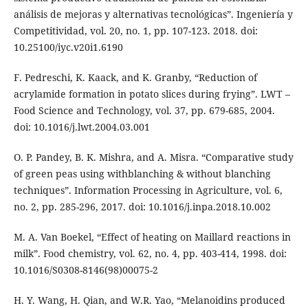
análisis de mejoras y alternativas tecnológicas”. Ingeniería y
Competitividad, vol. 20, no. 1, pp. 107-123. 2018. doi:
10.25100/iyc.v20i1.6190
F. Pedreschi, K. Kaack, and K. Granby, “Reduction of
acrylamide formation in potato slices during frying”. LWT –
Food Science and Technology, vol. 37, pp. 679-685, 2004.
doi: 10.1016/j.lwt.2004.03.001
O. P. Pandey, B. K. Mishra, and A. Misra. “Comparative study
of green peas using withblanching & without blanching
techniques”. Information Processing in Agriculture, vol. 6,
no. 2, pp. 285-296, 2017. doi: 10.1016/j.inpa.2018.10.002
M. A. Van Boekel, “Effect of heating on Maillard reactions in
milk”. Food chemistry, vol. 62, no. 4, pp. 403-414, 1998. doi:
10.1016/S0308-8146(98)00075-2
H. Y. Wang, H. Qian, and W.R. Yao, “Melanoidins produced