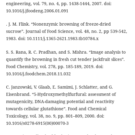
engineering, vol. 79, no. 4, pp. 1438-1444, 2007. doi:
10.1016/j.jfoodeng.2006.01.091
. J. M. Flink. “Nonenzymic browning of freeze-dried
sucrose”. Journal of Food Science, vol. 48, no. 2, pp 539-542,
1983. doi: 10.1111/j.1365-2621.1983.tb10784.x
S. S. Rana, R. C. Pradhan, and S. Mishra. “Image analysis to
quantify the browning in fresh cut tender jackfruit slices”.
Food Chemistry, vol. 278, pp. 185-189, 2019. doi:
10.1016/j.foodchem.2018.11.032
C. Janzowski, V. Glaab, E. Samimi, J. Schlatter, and G.
Eisenbrand. “5-Hydroxymethylfurfural: assessment of
mutagenicity, DNA-damaging potential and reactivity
towards cellular glutathione”. Food and Chemical
Toxicology, vol. 38, no. 9, pp. 801–809, 2000. doi:
10.1016/s0278-6915(00)00070-3