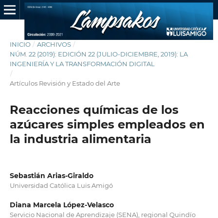
INICIO
/
ARCHIVOS
/
NÚM. 22 (2019): EDICIÓN 22 (JULIO-DICIEMBRE, 2019): LA
INGENIERÍA Y LA TRANSFORMACIÓN DIGITAL
/
Artículos Revisión y Estado del Arte
Reacciones químicas de los
azúcares simples empleados en
la industria alimentaria
Sebastián Arias-Giraldo
Universidad Católica Luis Amigó
Diana Marcela López-Velasco
Servicio Nacional de Aprendizaje (SENA), regional Quindío