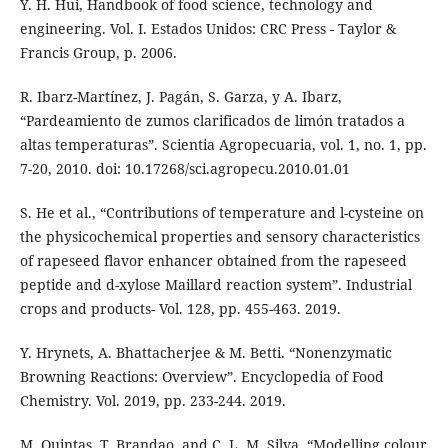
Y. H. Hui, Handbook of food science, technology and
engineering. Vol. I. Estados Unidos: CRC Press - Taylor &
Francis Group, p. 2006.
R. Ibarz-Martínez, J. Pagán, S. Garza, y A. Ibarz,
“Pardeamiento de zumos clarificados de limón tratados a
altas temperaturas”. Scientia Agropecuaria, vol. 1, no. 1, pp.
7-20, 2010. doi: 10.17268/sci.agropecu.2010.01.01
S. He et al., “Contributions of temperature and l-cysteine on
the physicochemical properties and sensory characteristics
of rapeseed flavor enhancer obtained from the rapeseed
peptide and d-xylose Maillard reaction system”. Industrial
crops and products- Vol. 128, pp. 455-463. 2019.
Y. Hrynets, A. Bhattacherjee & M. Betti. “Nonenzymatic
Browning Reactions: Overview”. Encyclopedia of Food
Chemistry. Vol. 2019, pp. 233-244. 2019.
M. Quintas, T. Brandao, and C. L. M. Silva. “Modelling colour