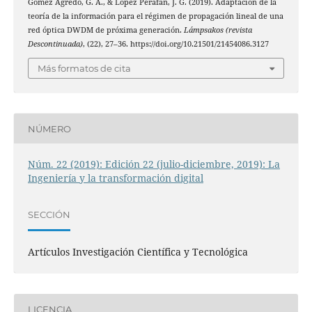
Gómez Agredo, G. A., & López Perafán, J. G. (2019). Adaptación de la
teoría de la información para el régimen de propagación lineal de una
red óptica DWDM de próxima generación.
Lámpsakos (revista
Descontinuada)
, (22), 27–36. https://doi.org/10.21501/21454086.3127
Más formatos de cita
NÚMERO
Núm. 22 (2019): Edición 22 (julio-diciembre, 2019): La
Ingeniería y la transformación digital
SECCIÓN
Artículos Investigación Científica y Tecnológica
LICENCIA