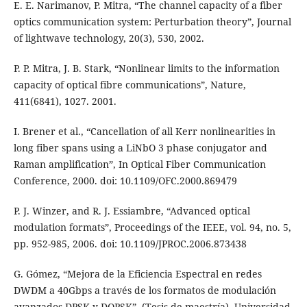
E. E. Narimanov, P. Mitra, “The channel capacity of a fiber
optics communication system: Perturbation theory”, Journal
of lightwave technology, 20(3), 530, 2002.
P. P. Mitra, J. B. Stark, “Nonlinear limits to the information
capacity of optical fibre communications”, Nature,
411(6841), 1027. 2001.
I. Brener et al., “Cancellation of all Kerr nonlinearities in
long fiber spans using a LiNbO 3 phase conjugator and
Raman amplification”, In Optical Fiber Communication
Conference, 2000. doi: 10.1109/OFC.2000.869479
P. J. Winzer, and R. J. Essiambre, “Advanced optical
modulation formats”, Proceedings of the IEEE, vol. 94, no. 5,
pp. 952-985, 2006. doi: 10.1109/JPROC.2006.873438
G. Gómez, “Mejora de la Eficiencia Espectral en redes
DWDM a 40Gbps a través de los formatos de modulación
avanzados DPSK y DQPSK”, (Tesis de maestría), Universidad