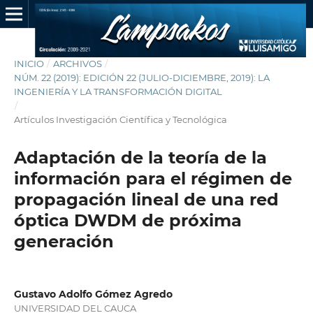
INICIO
/
ARCHIVOS
/
NÚM. 22 (2019): EDICIÓN 22 (JULIO-DICIEMBRE, 2019): LA
INGENIERÍA Y LA TRANSFORMACIÓN DIGITAL
/
Artículos Investigación Científica y Tecnológica
Adaptación de la teoría de la
información para el régimen de
propagación lineal de una red
óptica DWDM de próxima
generación
Gustavo Adolfo Gómez Agredo
UNIVERSIDAD DEL CAUCA