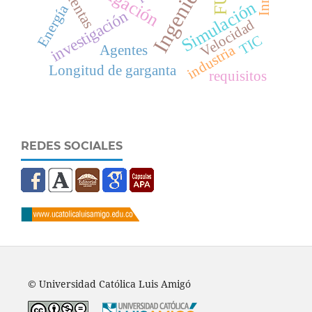
Ingeniería
Simulación
Energía
investigación
Velocidad
TIC
industria
Agentes
Longitud de garganta
requisitos
REDES SOCIALES
© Universidad Católica Luis Amigó