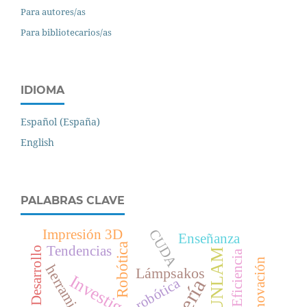
Para autores/as
Para bibliotecarios/as
IDIOMA
Español (España)
English
PALABRAS CLAVE
Impresión 3D
CUDA
Enseñanza
Robótica
Tendencias
Desarrollo
FUNLAM
Eficiencia
Innovación
herramientas
Lámpsakos
Investigación
robótica