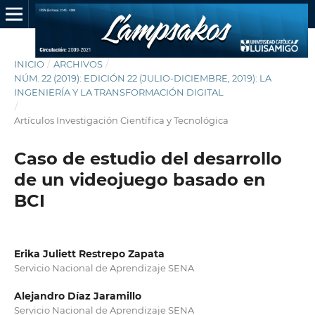
INICIO
/
ARCHIVOS
/
NÚM. 22 (2019): EDICIÓN 22 (JULIO-DICIEMBRE, 2019): LA
INGENIERÍA Y LA TRANSFORMACIÓN DIGITAL
/
Artículos Investigación Científica y Tecnológica
Caso de estudio del desarrollo
de un videojuego basado en
BCI
Erika Juliett Restrepo Zapata
Servicio Nacional de Aprendizaje SENA
Alejandro Díaz Jaramillo
Servicio Nacional de Aprendizaje SENA