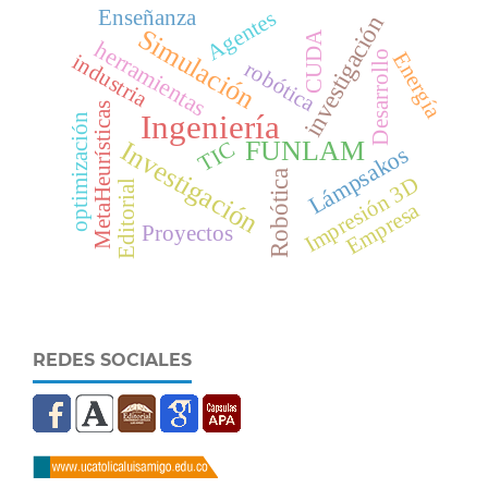
Enseñanza
Agentes
investigación
Simulación
CUDA
herramientas
Energía
Desarrollo
industria
robótica
MetaHeurísticas
Ingeniería
optimización
FUNLAM
Investigación
TIC
Lámpsakos
Robótica
Impresión 3D
Editorial
Empresa
Proyectos
REDES SOCIALES