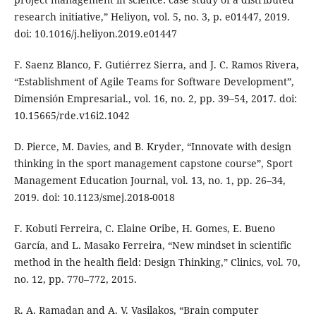
research initiative,” Heliyon, vol. 5, no. 3, p. e01447, 2019.
doi: 10.1016/j.heliyon.2019.e01447
F. Saenz Blanco, F. Gutiérrez Sierra, and J. C. Ramos Rivera,
“Establishment of Agile Teams for Software Development”,
Dimensión Empresarial., vol. 16, no. 2, pp. 39–54, 2017. doi:
10.15665/rde.v16i2.1042
D. Pierce, M. Davies, and B. Kryder, “Innovate with design
thinking in the sport management capstone course”, Sport
Management Education Journal, vol. 13, no. 1, pp. 26–34,
2019. doi: 10.1123/smej.2018-0018
F. Kobuti Ferreira, C. Elaine Oribe, H. Gomes, E. Bueno
García, and L. Masako Ferreira, “New mindset in scientific
method in the health field: Design Thinking,” Clinics, vol. 70,
no. 12, pp. 770–772, 2015.
R. A. Ramadan and A. V. Vasilakos, “Brain computer