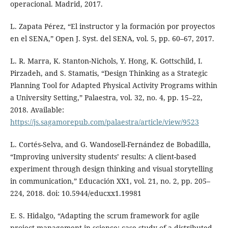
operacional. Madrid, 2017.
L. Zapata Pérez, “El instructor y la formación por proyectos
en el SENA,” Open J. Syst. del SENA, vol. 5, pp. 60–67, 2017.
L. R. Marra, K. Stanton-Nichols, Y. Hong, K. Gottschild, I.
Pirzadeh, and S. Stamatis, “Design Thinking as a Strategic
Planning Tool for Adapted Physical Activity Programs within
a University Setting,” Palaestra, vol. 32, no. 4, pp. 15–22,
2018. Available:
https://js.sagamorepub.com/palaestra/article/view/9523
L. Cortés-Selva, and G. Wandosell-Fernández de Bobadilla,
“Improving university students’ results: A client-based
experiment through design thinking and visual storytelling
in communication,” Educación XX1, vol. 21, no. 2, pp. 205–
224, 2018. doi: 10.5944/educxx1.19981
E. S. Hidalgo, “Adapting the scrum framework for agile
project management in science: case study of a distributed