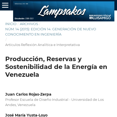
INICIO
/
ARCHIVOS
/
NÚM. 14 (2015): EDICIÓN 14: GENERACIÓN DE NUEVO
CONOCIMIENTO EN INGENIERÍA
/
Artículos Reflexión Analítica e Interpretativa
Producción, Reservas y
Sostenibilidad de la Energía en
Venezuela
Juan Carlos Rojas-Zerpa
Profesor Escuela de Diseño Industrial - Universidad de Los
Andes, Venezuela
José María Yusta-Loyo