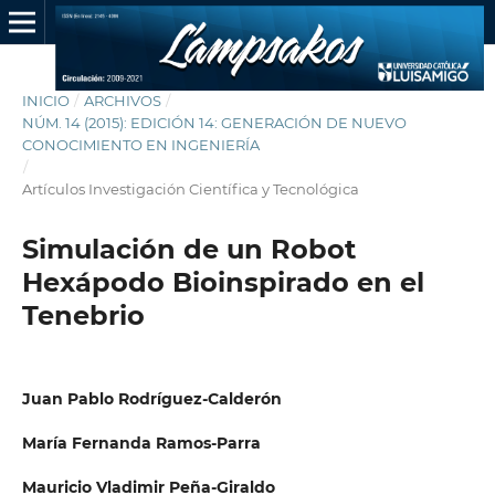
INICIO
/
ARCHIVOS
/
NÚM. 14 (2015): EDICIÓN 14: GENERACIÓN DE NUEVO
CONOCIMIENTO EN INGENIERÍA
/
Artículos Investigación Científica y Tecnológica
Simulación de un Robot
Hexápodo Bioinspirado en el
Tenebrio
Juan Pablo Rodríguez-Calderón
María Fernanda Ramos-Parra
Mauricio Vladimir Peña-Giraldo