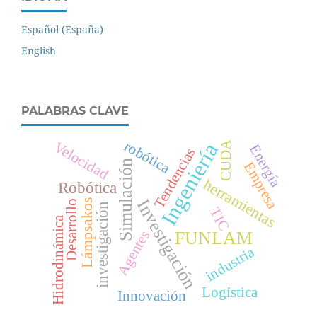
Español (España)
English
PALABRAS CLAVE
robótica
Ingeniería
CUDA
Velocidad
Energía
Tendencias
Simulación
Empresa
herramientas
Robótica
Investigación
Lámpsakos
Desarrollo
investigación
TIC
Hidrodinámica
Agentes
FUNLAM
industria
Logística
Innovación