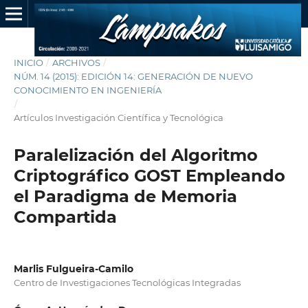
INICIO
/
ARCHIVOS
/
NÚM. 14 (2015): EDICIÓN 14: GENERACIÓN DE NUEVO
CONOCIMIENTO EN INGENIERÍA
/
Artículos Investigación Científica y Tecnológica
Paralelización del Algoritmo
Criptográfico GOST Empleando
el Paradigma de Memoria
Compartida
Marlis Fulgueira-Camilo
Centro de Investigaciones Tecnológicas Integradas