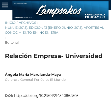
INICIO
/
ARCHIVOS
/
NÚM. 13 (2015): EDICIÓN 13 (ENERO-JUNIO, 2015): APORTES AL
CONOCIMIENTO EN INGENIERÍA
/
Editorial
Relación Empresa- Universidad
Ángela María Marulanda-Maya
Gerencia General Periódico El Mundo
DOI:
https://doi.org/10.21501/21454086.1503