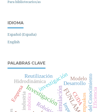
Para bibliotecarios/as
IDIOMA
Español (España)
English
PALABRAS CLAVE
investigación
Reutilización
Gestión del Conocimiento
Modelo
Hidrodinámica
Desarrollo
Investigación
Empresa
Simulación
Eficiencia
FUNLAM
CUDA
industria
Lámpsakos
robótica
Robótica