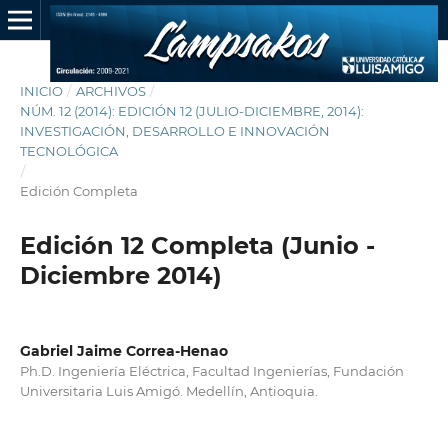
INICIO
/
ARCHIVOS
/
NÚM. 12 (2014): EDICIÓN 12 (JULIO-DICIEMBRE, 2014):
INVESTIGACIÓN, DESARROLLO E INNOVACIÓN
TECNOLÓGICA
/
Edición Completa
Edición 12 Completa (Junio -
Diciembre 2014)
Gabriel Jaime Correa-Henao
Ph.D. Ingeniería Eléctrica, Facultad Ingenierías, Fundación
Universitaria Luis Amigó. Medellín, Antioquia.