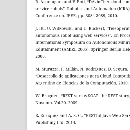
R. Arumugam and V. Enti, “DAvinCi: A cloud co
service robots”. Robotics and Automation (ICRA)
Conference on. IEEE, pp. 3084-3089, 2010.
J. Du, U. Witkowski, and U. Rückert, “Teleoperat
autonomous robot using web services”. En Proce
International Symposium on Autonomous Miniro
Edutainment (AMiRE 2005). Springer Berlin Heid
2006.
M. Murazza, F. Millán, N. Rodríguez, D. Segura, 
“Desarrollo de aplicaciones para Cloud Computi
Argentino de Ciencias de la Computación, 2010.
W. Brogden, “REST versus SOAP–the REST story,”
Novemb. Vol.20. 2009.
R. Enríquez and A. S. C., "RESTful Java Web Serv
Publishing Ltd. 2014.