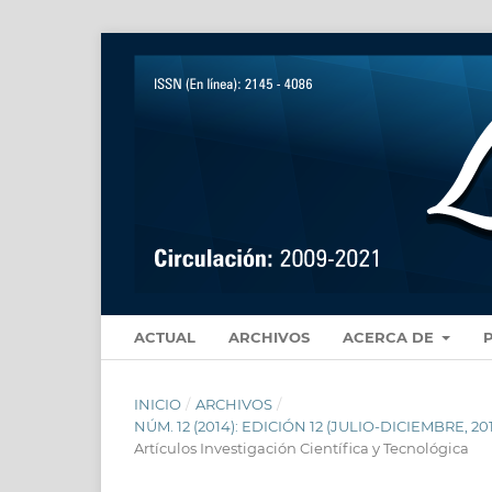
ACTUAL
ARCHIVOS
ACERCA DE
INICIO
/
ARCHIVOS
/
NÚM. 12 (2014): EDICIÓN 12 (JULIO-DICIEMBRE
Artículos Investigación Científica y Tecnológica