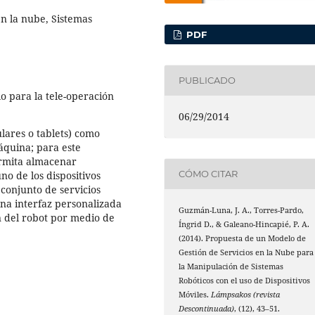
en la nube, Sistemas
PDF
PUBLICADO
 para la tele-operación
06/29/2014
ulares o tablets) como
áquina; para este
ermita almacenar
CÓMO CITAR
no de los dispositivos
conjunto de servicios
na interfaz personalizada
Guzmán-Luna, J. A., Torres-Pardo,
ón del robot por medio de
Íngrid D., & Galeano-Hincapié, P. A.
(2014). Propuesta de un Modelo de
Gestión de Servicios en la Nube para
la Manipulación de Sistemas
Robóticos con el uso de Dispositivos
Móviles.
Lámpsakos (revista
Descontinuada)
, (12), 43–51.