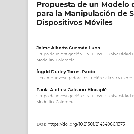
Propuesta de un Modelo d
para la Manipulación de 
Dispositivos Móviles
Jaime Alberto Guzmán-Luna
Grupo de Investigación SINTELWEB Universidad 
Medellín, Colombia
Íngrid Durley Torres-Pardo
Docente-Investigadora Insitución Salazar y Herre
Paola Andrea Galeano-Hincapié
Grupo de Investigación SINTELWEB Universidad 
Medellín, Colombia
DOI:
https://doi.org/10.21501/21454086.1373