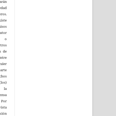
larán
edad
eros.
iste
isos
utor
os o
tros
s de
entre
quier
parte
echos
los)
 la
fensa
 Por
vista
ión