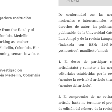
LICENCIA
De conformidad con las no
gadora Insitución
nacionales e internacionales s
derechos de autor, las política
 from the Faculty of
publicación de la Universidad Cat
olombia, Medellin
Luis Amigó y de la revista Lámps
rking as teacher
(indexada con ISSN: 2145-40
Medellin, Colombia
.
Her
yo(nosotros), manifiesto(amos):
lanning, semantic web, e-
1. El deseo de participar 
articulista(s) y someter a las n
nvestigación
editoriales establecidas por la re
ia Medellín, Colombia
(nombre la revista) el artículo tit
(nombre del artículo),
2. El compromiso de no retira
artículo hasta no terminar el pr
de edición del número de la revis