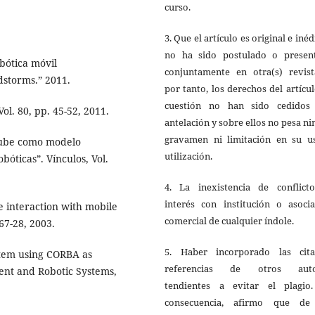
curso.
3. Que el artículo es original e inéd
no ha sido postulado o presen
bótica móvil
conjuntamente en otra(s) revista
dstorms.” 2011.
por tanto, los derechos del artícu
cuestión no han sido cedidos
ol. 80, pp. 45-52, 2011.
antelación y sobre ellos no pesa n
gravamen ni limitación en su u
Nube como modelo
utilización.
bóticas”. Vínculos, Vol.
4. La inexistencia de conflict
interés con institución o asocia
e interaction with mobile
comercial de cualquier índole.
67-28, 2003.
5. Haber incorporado las cit
ystem using CORBA as
referencias de otros auto
gent and Robotic Systems,
tendientes a evitar el plagio
consecuencia, afirmo que de