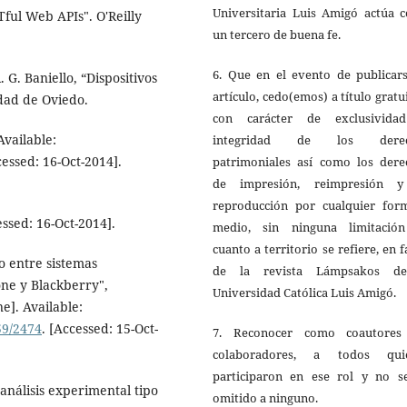
Universitaria Luis Amigó actúa 
ful Web APIs". O'Reilly
un tercero de buena fe.
6. Que en el evento de publicars
. G. Baniello, “Dispositivos
artículo, cedo(emos) a título gratu
dad de Oviedo.
con carácter de exclusivida
vailable:
integridad de los derec
cessed: 16-Oct-2014].
patrimoniales así como los dere
de impresión, reimpresión 
reproducción por cualquier for
essed: 16-Oct-2014].
medio, sin ninguna limitació
cuanto a territorio se refiere, en 
o entre sistemas
de la revista Lámpsakos d
one y Blackberry",
Universidad Católica Luis Amigó.
e]. Available:
59/2474
. [Accessed: 15-Oct-
7. Reconocer como coautores
colaboradores, a todos qui
participaron en ese rol y no s
 análisis experimental tipo
omitido a ninguno.