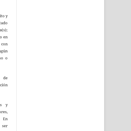
ito y
tado
(s);
lo en
 con
ingún
so o
o de
ción
as y
res,
. En
 ser