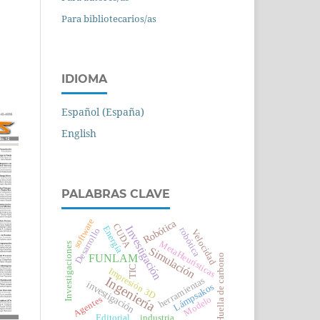
Para bibliotecarios/as
IDIOMA
Español (España)
English
PALABRAS CLAVE
software
Robótica
CUDA
Investigación
Energía
robótica
Desarrollo
Velocidad
MetaHeurísticas
Investigaciones
Simulación
Huella de carbono
FUNLAM
TIC
Impresión 3D
Ingeniería
herramientas
investigación
Lámpsakos
Modelo
Agentes
Editorial
industria