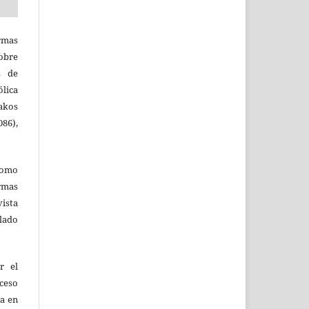
rmas
obre
s de
ólica
akos
86),
como
ormas
vista
ulado
r el
oceso
ta en