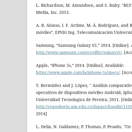
L. Richardson, M. Amundsen, and S. Ruby, "REST
Media, Inc. 2013.
A. B. Alonso, I. F. Artime, M. Á. Rodríguez, and R
móviles”. EPSIG Ing. Telecomunicación Universi
Samsung, “Samsung Galaxy S5,” 2014. [Online]. A
http://www.samsung.com/es/offer/galaxys5/
. [Ac
Apple, “iPhone 5s,” 2014. [Online]. Available:
https://www.apple.com/la/iphone-5s/specs/
. [Acc
Y. Bermúdez and J. López, " Análisis comparativ
operativos de dispositivos móviles Android, Iph
Universidad Tecnologica de Pereira, 2011. [Onlin
http://repositorio.utp.edu.co/dspace/handle/110
2014]
L. Delía, N. Galdamez, P. Thomas, P. Pesado, "Un