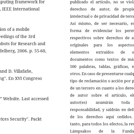
mputing framework for
publicado el artículo, no se vio
, IEEE International
derechos de autor, de propi
intelectual o de privacidad de terc
Así mismo, de ser necesario, ex
ion of a mobile
forma de evidenciar los perm
edings of the 3rd
respectivos sobre derechos de a
bots for Research and
originales para los aspect
elberg, 2006. p. 55-60,
elementos extraídos de o
documentos como textos de má
500 palabras, tablas, gráficas, 
and D. Villafañe,
otros. En caso de presentarse cual
ng". En XVI Congreso
tipo de reclamación o acción por 
de un tercero en cuanto a los der
de autor sobre el artículo, el(
 Website. Last accessed
autor(es) asumirán toda
responsabilidad, y saldrán en de
de los derechos aquí cedidos.
ices Security". Packt
tanto, para todos los efectos, la re
Lámpsakos de la Fundac