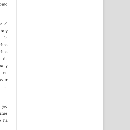
como
e el
ito y
d la
hos
chos
y de
ma y
n en
favor
e la
 y/o
enes
e ha