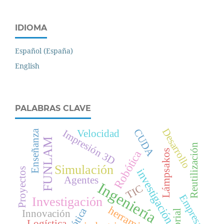
IDIOMA
Español (España)
English
PALABRAS CLAVE
Desarrollo
CUDA
Impresión 3D
Velocidad
Enseñanza
FUNLAM
Reutilización
Lámpsakos
Robótica
Simulación
Proyectos
investigación
Agentes
Ingeniería
TIC
Empresa
Investigación
herramientas
robótica
Innovación
Logística