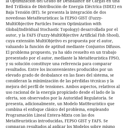
la Optimización del Grado de Desbalance de Cargas en una
Red Trifásica de Distribución de Energía Eléctrica (SDEE) en
Baja Tensión (BT). Se presenta la integración de dos
novedosas MetaHeurísticas: la FEPSO GIST (Fuzzy-
MultiObjective Particles Swarm Optimization with
Global/Individual Stochastic Topology) desarrollada por el
autor, y la FAFS (Fuzzy-MultiObjective Artificial Fish Shool),
cuya extensión MultiObjetivo es propuesta por el autor,
valuando la función de aptitud mediante Conjuntos Difusos.
El problema propuesto, ya ha sido resuelto en un trabajo
presentado por el autor, mediante la MetaHeurística FPSO,
y su solución constituye una referencia para comparar
resultados. Entre los inconvenientes producidos por un
elevado grado de desbalance en las fases del sistema, se
consideran la minimización de las pérdidas técnicas y la
mejora del perfil de tensiones. Ambos aspectos, relativos al
uso racional de la energía propiciado desde el lado de la
oferta, son observados por la Autoridad Regulatoria. Se
presenta, adicionalmente, un Modelo MatHeurístico que
combina el enfoque clásico del problema, empleando
Programación Lineal Entera-Mixta con las dos
MetaHeurísticas introducidas, FEPSO GIST y FAFS. Se
comparan resultados al aplicar los Modelos sobre mismo