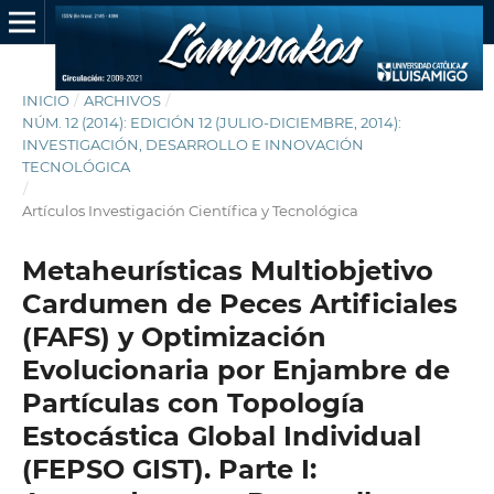
INICIO
/
ARCHIVOS
/
NÚM. 12 (2014): EDICIÓN 12 (JULIO-DICIEMBRE, 2014):
INVESTIGACIÓN, DESARROLLO E INNOVACIÓN
TECNOLÓGICA
/
Artículos Investigación Científica y Tecnológica
Metaheurísticas Multiobjetivo
Cardumen de Peces Artificiales
(FAFS) y Optimización
Evolucionaria por Enjambre de
Partículas con Topología
Estocástica Global Individual
(FEPSO GIST). Parte I: