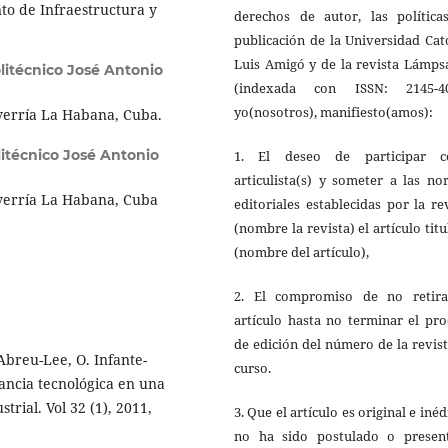
to de Infraestructura y
derechos de autor, las política
publicación de la Universidad Cat
Luis Amigó y de la revista Lámps
olitécnico José Antonio
(indexada con ISSN: 2145-40
yo(nosotros), manifiesto(amos):
everría La Habana, Cuba.
litécnico José Antonio
1. El deseo de participar 
articulista(s) y someter a las n
everría La Habana, Cuba
editoriales establecidas por la re
(nombre la revista) el artículo tit
(nombre del artículo),
2. El compromiso de no retira
artículo hasta no terminar el pr
de edición del número de la revis
Abreu-Lee, O. Infante-
curso.
lancia tecnológica en una
trial. Vol 32 (1), 2011,
3. Que el artículo es original e inéd
no ha sido postulado o presen