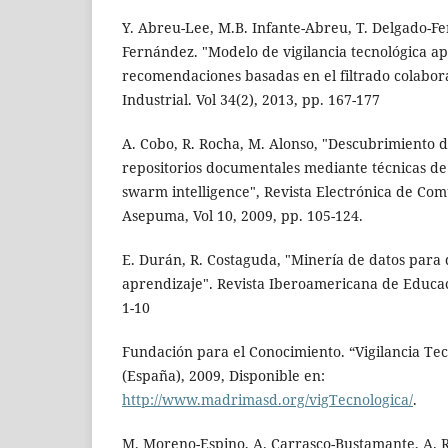
Y. Abreu-Lee, M.B. Infante-Abreu, T. Delgado-F
Fernández. "Modelo de vigilancia tecnológica a
recomendaciones basadas en el filtrado colabora
Industrial. Vol 34(2), 2013, pp. 167-177
A. Cobo, R. Rocha, M. Alonso, "Descubrimiento 
repositorios documentales mediante técnicas de
swarm intelligence", Revista Electrónica de Co
Asepuma, Vol 10, 2009, pp. 105-124.
E. Durán, R. Costaguda, "Minería de datos para d
aprendizaje". Revista Iberoamericana de Educaci
1-10
Fundación para el Conocimiento. “Vigilancia Te
(España), 2009, Disponible en:
http://www.madrimasd.org/vigTecnologica/
.
M. Moreno-Espino, A. Carrasco-Bustamante, A. R