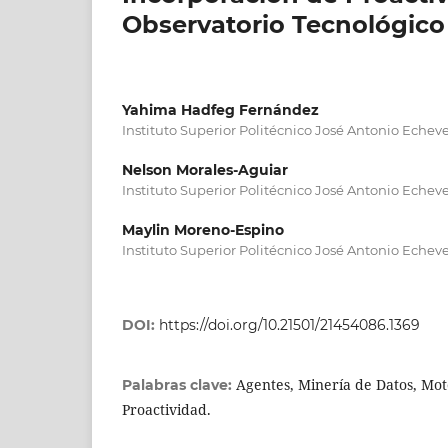
Observatorio Tecnológico
Yahima Hadfeg Fernández
Instituto Superior Politécnico José Antonio Echeve
Nelson Morales-Aguiar
Instituto Superior Politécnico José Antonio Echev
Maylin Moreno-Espino
Instituto Superior Politécnico José Antonio Eche
DOI:
https://doi.org/10.21501/21454086.1369
Agentes, Minería de Datos, Mot
Palabras clave:
Proactividad.