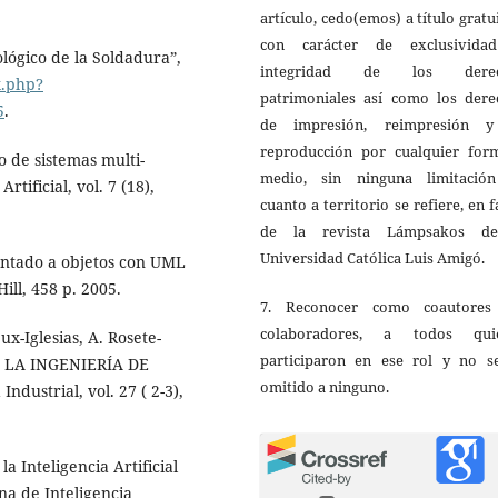
artículo, cedo(emos) a título gratu
con carácter de exclusivida
ógico de la Soldadura”,
integridad de los derec
x.php?
patrimoniales así como los dere
5
.
de impresión, reimpresión 
reproducción por cualquier for
o de sistemas multi-
medio, sin ninguna limitació
tificial, vol. 7 (18),
cuanto a territorio se refiere, en 
de la revista Lámpsakos d
Universidad Católica Luis Amigó.
rientado a objetos con UML
ill, 458 p. 2005.
7. Reconocer como coautores
colaboradores, a todos qui
eux-Iglesias, A. Rosete-
participaron en ese rol y no s
A LA INGENIERÍA DE
omitido a ninguno.
strial, vol. 27 ( 2-3),
a Inteligencia Artificial
na de Inteligencia