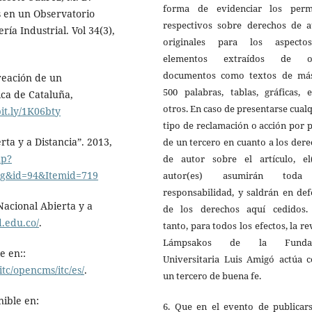
forma de evidenciar los perm
s en un Observatorio
respectivos sobre derechos de a
ía Industrial. Vol 34(3),
originales para los aspect
elementos extraídos de o
documentos como textos de má
creación de un
500 palabras, tablas, gráficas, 
ica de Cataluña,
otros. En caso de presentarse cual
bit.ly/1K06bty
tipo de reclamación o acción por 
ta y a Distancia”. 2013,
de un tercero en cuanto a los der
hp?
de autor sobre el artículo, el(
og&id=94&Itemid=719
autor(es) asumirán toda
responsabilidad, y saldrán en de
acional Abierta y a
de los derechos aquí cedidos.
.edu.co/
.
tanto, para todos los efectos, la re
Lámpsakos de la Fundac
e en::
Universitaria Luis Amigó actúa 
tc/opencms/itc/es/
.
un tercero de buena fe.
nible en:
6. Que en el evento de publicars