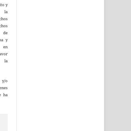
ito y
d la
hos
chos
y de
ma y
n en
favor
e la
 y/o
enes
e ha