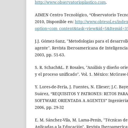
http://www.observatorioplastico.com
.
AIMEN Centro Tecnológico, “Observatorio Tecnol
2010, Disponible en:
http://www.obtesol.es/inde
option=com_content&task=view&id=5&Itemid=3
J.J. Gómez-Sanz, "Metodologías para el desarroll
agente". Revista Iberoamericana de Inteligencia Ar
2003, pp. 51-63.
S. R. Schach&L. P. Rosales, "Análisis y diseño o
y el proceso unificado". Vol. 1. México: McGraw-H
Y. Lores-de-Feria, J. Fuentes, N. Elieser; J.C. Bay
Suárez, “REQUISITOS Y PATRONES: RETOS PAR
SOFTWARE ORIENTADA A AGENTES” Ingeniería Indu
2006, pp. 29-32
E. M. Sánchez-Vila, M. Lama-Penín, "Técnicas de l
Aplicadas a la Educación". Revista Iberoamerica