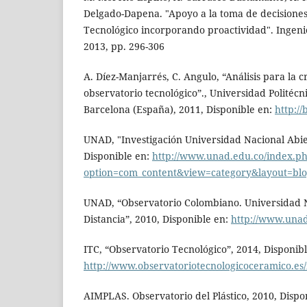
Delgado-Dapena. "Apoyo a la toma de decisione
Tecnológico incorporando proactividad". Ingenier
2013, pp. 296-306
A. Díez-Manjarrés, C. Angulo, “Análisis para la 
observatorio tecnológico”., Universidad Politécn
Barcelona (España), 2011, Disponible en:
http://
UNAD, "Investigación Universidad Nacional Abier
Disponible en:
http://www.unad.edu.co/index.p
option=com_content&view=category&layout=bl
UNAD, “Observatorio Colombiano. Universidad N
Distancia”, 2010, Disponible en:
http://www.unad
ITC, “Observatorio Tecnológico”, 2014, Disponibl
http://www.observatoriotecnologicoceramico.es/i
AIMPLAS. Observatorio del Plástico, 2010, Dispo