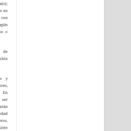
(s);
lo en
 con
ingún
so o
o de
ción
as y
res,
. En
 ser
larán
edad
eros.
iste