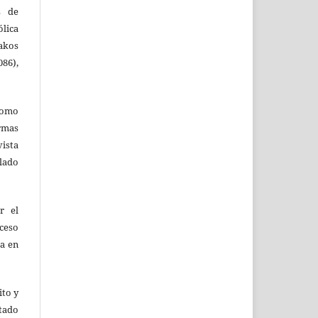
s de
ólica
akos
86),
como
ormas
vista
ulado
r el
oceso
ta en
ito y
tado