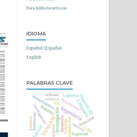
Para bibliotecarios/as
IDIOMA
Español (España)
English
PALABRAS CLAVE
software
Logística
Impresión 3D
Hidrodinámica
robótica
herramientas
Lámpsakos
TIC
investigación
Robótica
Ingeniería
Investigación
Tendencias
Desarrollo
FUNLAM
Velocidad
Empresa
Simulación
industria
Agentes
requisitos
Editorial
CUDA
Seguridad