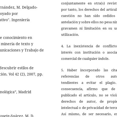
conjuntamente en otra(s) revista
ernández, M. Delgado-
por tanto, los derechos del artícu
poyado por
cuestión no han sido cedidos
tivo". Ingeniería
antelación y sobre ellos no pesa n
gravamen ni limitación en su u
utilización.
de conocimiento en
 minería de texto y
4. La inexistencia de conflict
municaciones y Trabajo de
interés con institución o asocia
comercial de cualquier índole.
escubrir estilos de
5. Haber incorporado las cit
ón. Vol 42 (2), 2007, pp.
referencias de otros auto
tendientes a evitar el plagio
consecuencia, afirmo que de
cnológica”, Madrid
publicado el artículo, no se vio
derechos de autor, de propi
intelectual o de privacidad de terc
Así mismo, de ser necesario, ex
osete-Suárez, M. D.