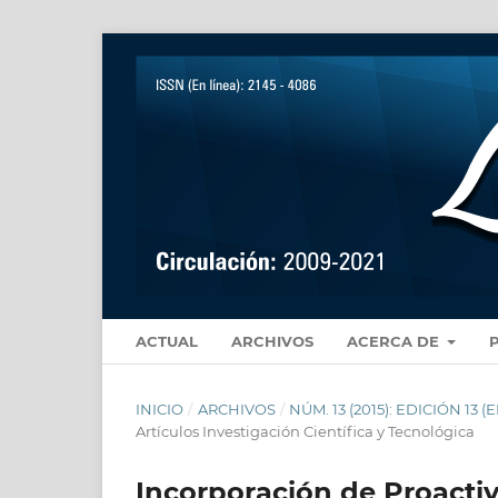
ACTUAL
ARCHIVOS
ACERCA DE
INICIO
/
ARCHIVOS
/
NÚM. 13 (2015): EDICIÓN 1
Artículos Investigación Científica y Tecnológica
Incorporación de Proacti