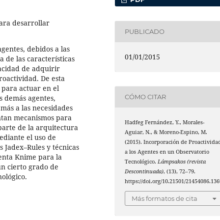
ara desarrollar
PUBLICADO
gentes, debidos a las
01/01/2015
 de las características
acidad de adquirir
roactividad. De esta
para actuar en el
CÓMO CITAR
os demás agentes,
más a las necesidades
sentan mecanismos para
Hadfeg Fernández, Y., Morales-
arte de la arquitectura
Aguiar, N., & Moreno-Espino, M.
ediante el uso de
(2015). Incorporación de Proactivida
s Jadex–Rules y técnicas
a los Agentes en un Observatorio
enta Knime para la
Tecnológico.
Lámpsakos (revista
un cierto grado de
Descontinuada)
, (13), 72–79.
nológico.
https://doi.org/10.21501/21454086.136
Más formatos de cita