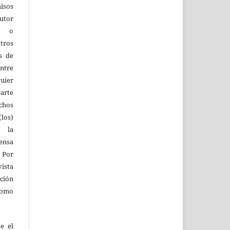
isos
utor
os o
tros
s de
entre
quier
parte
echos
los)
 la
fensa
 Por
vista
ión
como
e el